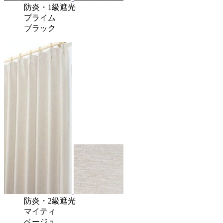
防炎
・
1級遮光
プライム
ブラック
防炎
・
2級遮光
マイティ
ベージュ