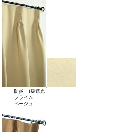
防炎
・
1級遮光
プライム
ベージュ