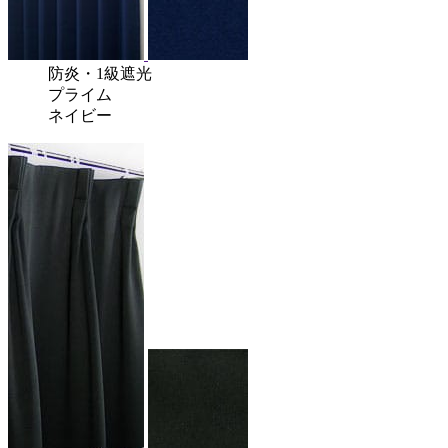
防炎
・
1級遮光
プライム
ネイビー