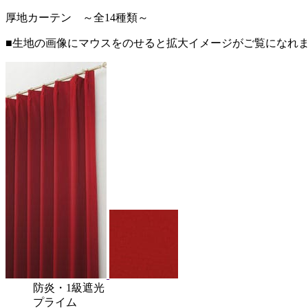
厚地カーテン ～全14種類～
■生地の画像にマウスをのせると拡大イメージがご覧になれ
防炎
・
1級遮光
プライム