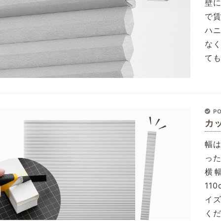
壁
で
ハ
な
て
PO
カ
幅
っ
横幅
11
イ
く