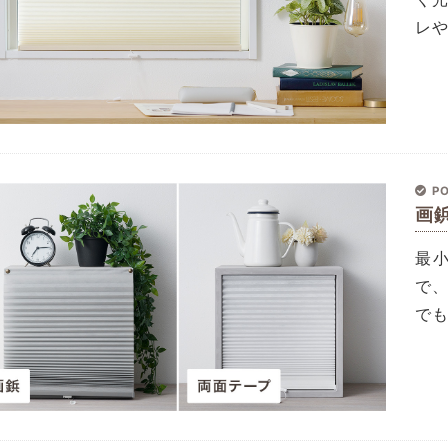
レ
PO
画
最小
で
で