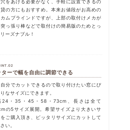
に穴をあける必要がなく、手軽に設置できるの
賃貸の方にもおすすめ。本来お値段がお高めの
ニカムブラインドですが、上部の取付けメカが
く突っ張り棒などで取付けの簡易版のためとっ
もリーズナブル！
INT.02
ッターで幅を自由に調節できる
は自分でカットできるので取り付けたい窓にぴ
たりなサイズにできます。
24・35・45・58・73cm、長さは全て
0cmの5サイズ展開。希望サイズより大きいサ
ズをご購入頂き、ピッタリサイズにカットして
ださい。