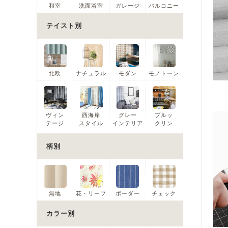
和室
洗面浴室
ガレージ
バルコニー
テイスト別
北欧
ナチュラル
モダン
モノトーン
ヴィン
西海岸
グレー
ブルッ
テージ
スタイル
インテリア
クリン
柄別
無地
花・リーフ
ボーダー
チェック
カラー別