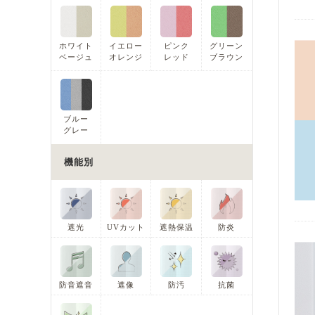
ホワイト
イエロー
ピンク
グリーン
ベージュ
オレンジ
レッド
ブラウン
ブルー
グレー
機能別
遮光
UVカット
遮熱保温
防炎
防音遮音
遮像
防汚
抗菌