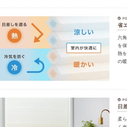
PO
省
六
を
熱
の
PO
日
柔
く