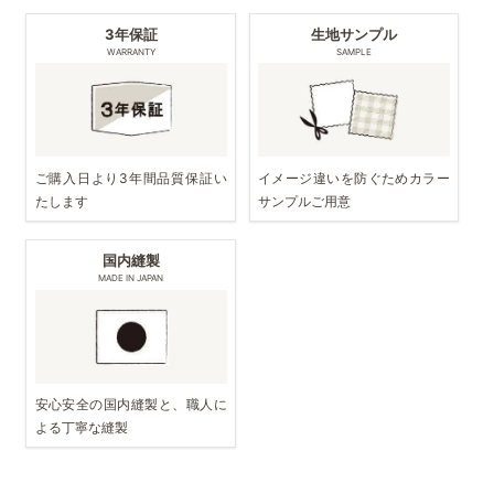
3年保証
生地サンプル
WARRANTY
SAMPLE
ご購入日より3年間品質保証い
イメージ違いを防ぐためカラー
たします
サンプルご用意
国内縫製
MADE IN JAPAN
安心安全の国内縫製と、職人に
よる丁寧な縫製