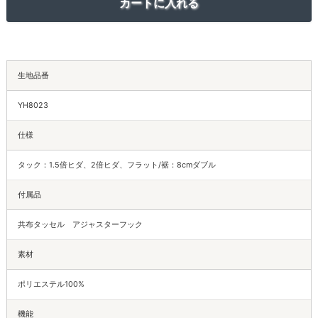
生地品番
YH8023
仕様
タック：1.5倍ヒダ、2倍ヒダ、フラット/裾：8cmダブル
付属品
共布タッセル アジャスターフック
素材
ポリエステル100%
機能