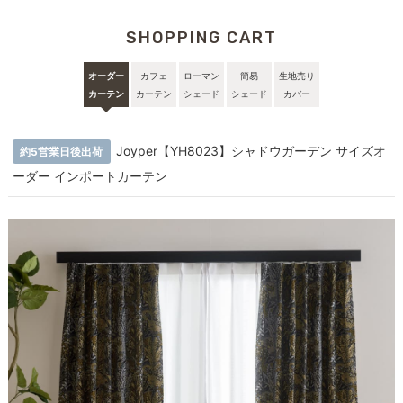
SHOPPING CART
オーダー
カフェ
ローマン
簡易
生地売り
カーテン
カーテン
シェード
シェード
カバー
Joyper【YH8023】シャドウガーデン サイズオ
約5営業日後出荷
ーダー インポートカーテン