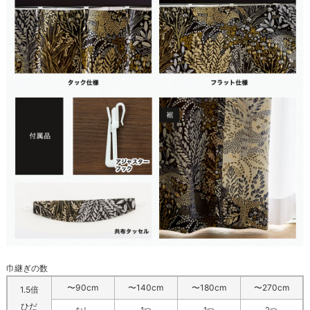
巾継ぎの数
〜90cm
〜140cm
〜180cm
〜270cm
1.5倍
ひだ