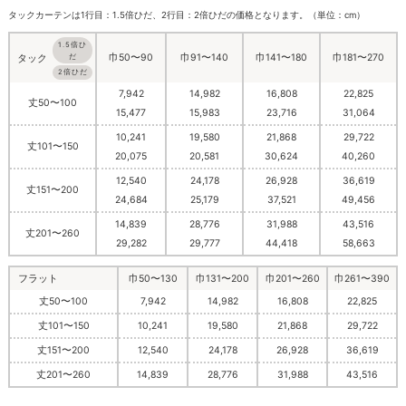
タックカーテンは1行目：1.5倍ひだ、2行目：2倍ひだの価格となります。（単位：cm）
1.5倍ひ
巾50〜90
巾91〜140
巾141〜180
巾181〜270
だ
タック
2倍ひだ
7,942
14,982
16,808
22,825
丈50〜100
15,477
15,983
23,716
31,064
10,241
19,580
21,868
29,722
丈101〜150
20,075
20,581
30,624
40,260
12,540
24,178
26,928
36,619
丈151〜200
24,684
25,179
37,521
49,456
14,839
28,776
31,988
43,516
丈201〜260
29,282
29,777
44,418
58,663
フラット
巾50〜130
巾131〜200
巾201〜260
巾261〜390
丈50〜100
7,942
14,982
16,808
22,825
丈101〜150
10,241
19,580
21,868
29,722
丈151〜200
12,540
24,178
26,928
36,619
丈201〜260
14,839
28,776
31,988
43,516