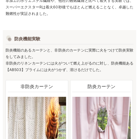
非加工のポリエステル繊維や、他社の難燃繊維と比べて着火する実験では、
スーパーエクスターRは着火60秒後でもほとんど燃えることなく、卓越した
難燃性が実証されました。
防炎機能実験
防炎機能のあるカーテンと、非防炎のカーテンに実際に火をつけて防炎実験
をしてみました。
非防炎のリネンカーテンには火がついて燃え上がるのに対し、防炎機能ある
【AB503】プライムには火がつかず、溶けるだけでした。
非防炎カーテン
防炎カーテン