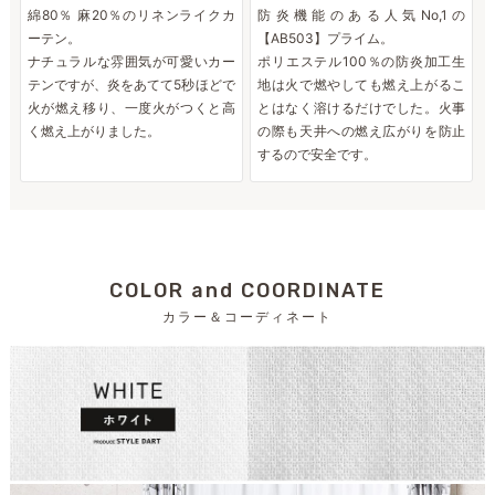
綿80％ 麻20％のリネンライクカ
防炎機能のある人気No,1の
ーテン。
【AB503】プライム。
ナチュラルな雰囲気が可愛いカー
ポリエステル100％の防炎加工生
テンですが、炎をあてて5秒ほどで
地は火で燃やしても燃え上がるこ
火が燃え移り、一度火がつくと高
とはなく溶けるだけでした。火事
く燃え上がりました。
の際も天井への燃え広がりを防止
するので安全です。
COLOR and COORDINATE
カラー＆コーディネート