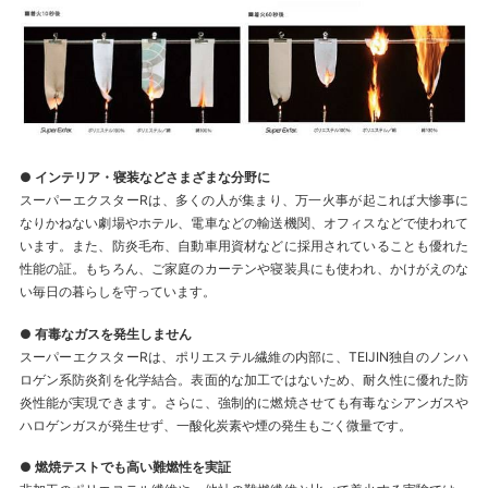
● インテリア・寝装などさまざまな分野に
スーパーエクスターRは、多くの人が集まり、万一火事が起これば大惨事に
なりかねない劇場やホテル、電車などの輸送機関、オフィスなどで使われて
います。また、防炎毛布、自動車用資材などに採用されていることも優れた
性能の証。もちろん、ご家庭のカーテンや寝装具にも使われ、かけがえのな
い毎日の暮らしを守っています。
● 有毒なガスを発生しません
スーパーエクスターRは、ポリエステル繊維の内部に、TEIJIN独自のノンハ
ロゲン系防炎剤を化学結合。表面的な加工ではないため、耐久性に優れた防
炎性能が実現できます。さらに、強制的に燃焼させても有毒なシアンガスや
ハロゲンガスが発生せず、一酸化炭素や煙の発生もごく微量です。
● 燃焼テストでも高い難燃性を実証