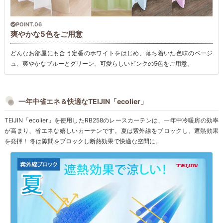
POINT.06
爽やかな5色をご用意
どんなお部屋にも合う定番のホワイトをはじめ、落ち着いた色味のベージ
ュ、爽やかなブルーとグリーン、可愛らしいピンクの5色をご用意。
一年中省エネ＆快適なTEIJIN「ecolier」
TEIJIN「ecolier」を使用したRB258のレースカーテンは、一年中冷暖房の効率
が高まり、省エネな嬉しいカーテンです。夏は紫外線をブロックし、遮熱効果
を発揮！ 冬は隙間をブロックし断熱効果で快適な空間に。