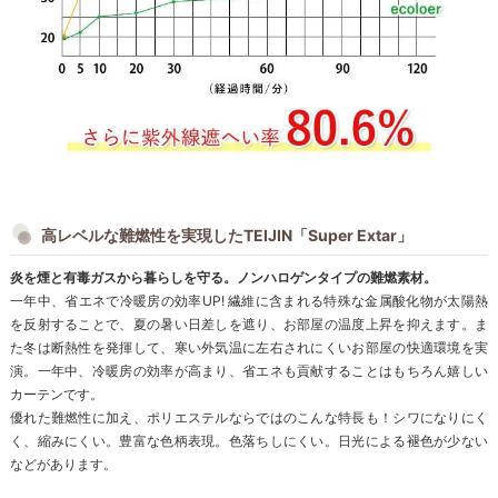
高レベルな難燃性を実現したTEIJIN「Super Extar」
炎を煙と有毒ガスから暮らしを守る。ノンハロゲンタイプの難燃素材。
一年中、省エネで冷暖房の効率UP! 繊維に含まれる特殊な金属酸化物が太陽熱
を反射することで、夏の暑い日差しを遮り、お部屋の温度上昇を抑えます。ま
た冬は断熱性を発揮して、寒い外気温に左右されにくいお部屋の快適環境を実
演。一年中、冷暖房の効率が高まり、省エネも貢献することはもちろん嬉しい
カーテンです。
優れた難燃性に加え、ポリエステルならではのこんな特長も！シワになりにく
く、縮みにくい。豊富な色柄表現。色落ちしにくい。日光による褪色が少ない
などがあります。