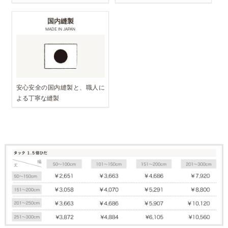
国内縫製
MADE IN JAPAN
安心安全の国内縫製と、職人に
よる丁寧な縫製