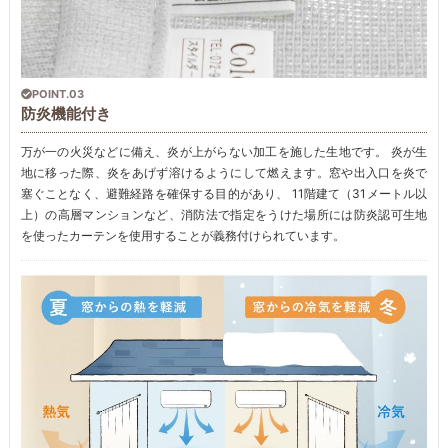
POINT.03
防炎機能付き
万が一の火災などに備え、炎が上がらない加工を施した生地です。 炎が生
地に移った際、炎をあげず溶けるようにして燃えます。窓や出入口を炎で
塞ぐことなく、避難経路を確保する目的があり、 11階建て（31メートル以
上）の高層マンションなど、消防法で指定をうけた場所には防炎認可生地
を使ったカーテンを使用することが義務付けられています。