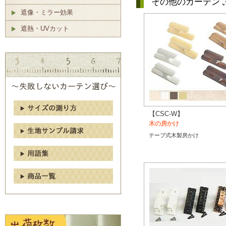
その他のカーテン 
遮像・ミラー効果
遮熱・UVカット
【CSC-W】
木の房かけ
テープ式木製房かけ