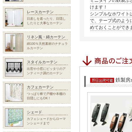
ミニタイプの鉄製ふ
けます！
レースカーテン
シンプルなホワイト
日差しを遮ったり、目隠し
で、テープ式のよう
したりと大事なカーテン
めておくことができ
リネン風・綿カーテン
綿100％天然素材のナチュラ
ルカーテン
スタイルカーテン
出窓や小窓にピッタリのア
ンティーク調のカーテン
鉄製房
カフェカーテン
つっぱり棒で戸棚や本棚の
目隠しにもOK！
シェード
カフェシェードからローマ
ンシェードまで