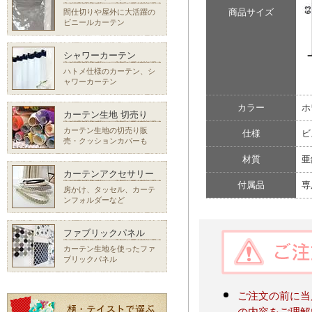
商品サイズ
間仕切りや屋外に大活躍の
ビニールカーテン
シャワーカーテン
ハトメ仕様のカーテン、シ
ャワーカーテン
カラー
ホ
カーテン生地 切売り
カーテン生地の切売り販
仕様
ビ
売・クッションカバーも
材質
亜
カーテンアクセサリー
付属品
専
房かけ、タッセル、カーテ
ンフォルダーなど
ファブリックパネル
カーテン生地を使ったファ
ブリックパネル
ご注文の前に当