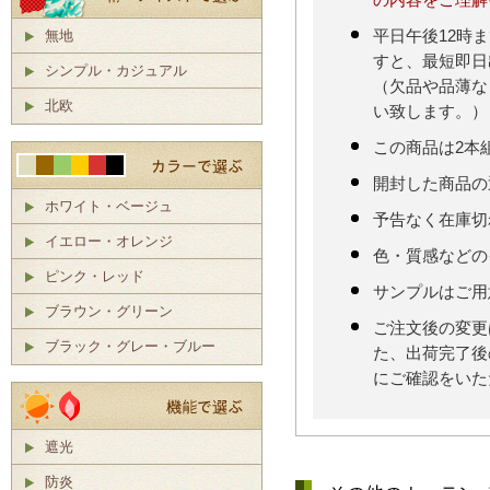
の内容をご理解
無地
平日午後12時
すと、最短即日
シンプル・カジュアル
（欠品や品薄な
北欧
い致します。）
この商品は2本
開封した商品の
ホワイト・ベージュ
予告なく在庫切
イエロー・オレンジ
色・質感などの
ピンク・レッド
サンプルはご用
ブラウン・グリーン
ご注文後の変更
ブラック・グレー・ブルー
た、出荷完了後
にご確認をいた
遮光
防炎