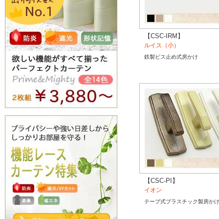
【CSC-IRM】
ルイス（小）
鉄製ビス止め式房かけ
【CSC-PI】
イオン
テープ式プラスチック製房か