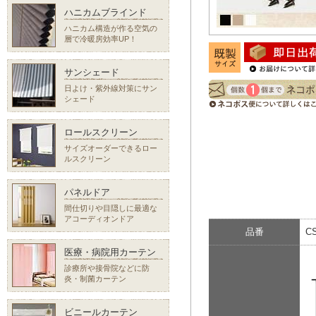
ハニカムブラインド
ハニカム構造が作る空気の
層で冷暖房効率UP！
サンシェード
日よけ・紫外線対策にサン
シェード
ロールスクリーン
サイズオーダーできるロー
ルスクリーン
パネルドア
間仕切りや目隠しに最適な
アコーディオンドア
品番
C
医療・病院用カーテン
診療所や接骨院などに防
炎・制菌カーテン
ビニールカーテン