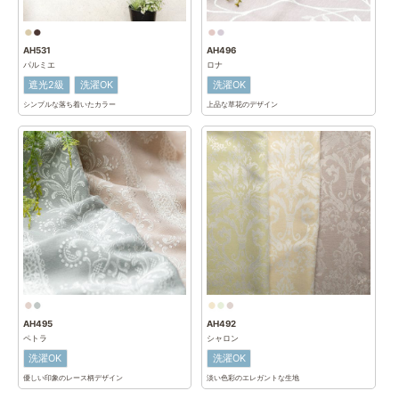
AH531
AH496
パルミエ
ロナ
遮光2級
洗濯OK
洗濯OK
シンプルな落ち着いたカラー
上品な草花のデザイン
AH495
AH492
ペトラ
シャロン
洗濯OK
洗濯OK
優しい印象のレース柄デザイン
淡い色彩のエレガントな生地