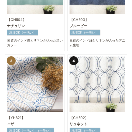
【CH504】
【CH503】
ナチュリン
ブルービー
洗濯OK（手洗い）
洗濯OK（手洗い）
良質のインド綿とリネンが入った淡い
良質のインド綿とリネンが入ったデニ
カラー
ム生地
【YH821】
【CH502】
ニザ
リュネット
洗濯OK（手洗い）（手洗い）
洗濯OK（手洗い）