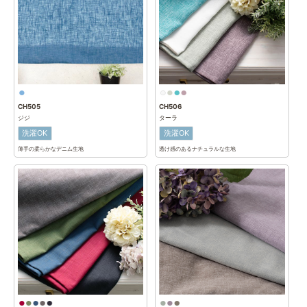
CH505
CH506
ジジ
ターラ
洗濯OK
洗濯OK
薄手の柔らかなデニム生地
透け感のあるナチュラルな生地