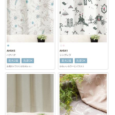
AH545
AH541
ハナハナ
シンデレラ
遮光2級
洗濯OK
遮光2級
洗濯OK
お花のイラストがかわいい
かわいいカラーとイラスト