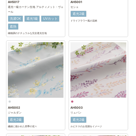
AH5017
AH5001
遮光一級カーテン生地 アルティメット・ヴェ
セシェ
ール
遮光2級
洗濯OK
遮光1級
UVカット
ドライフラワー風の花柄
遮熱
織物調のナチュラルな完全遮光生地
AH5002
AH5003
ジャルダン
リュパン
遮光2級
遮光2級
繊細に描かれた四季の花々
ルピナスのお花畑をイメージ