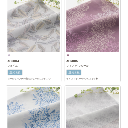
AH5004
AH5005
フォイユ
フィレ デ フルール
遮光2級
遮光2級
ヨーロッパブナの葉をおしゃれにアレンジ
ライスフラワーのシルエット柄