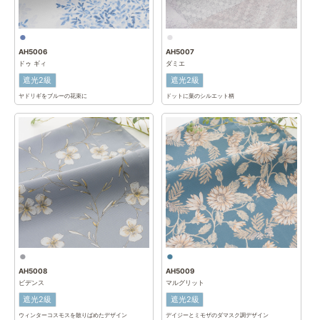
AH5006
AH5007
ドゥ ギィ
ダミエ
遮光2級
遮光2級
ヤドリギをブルーの花束に
ドットに葉のシルエット柄
AH5008
AH5009
ビデンス
マルグリット
遮光2級
遮光2級
ウィンターコスモスを散りばめたデザイン
デイジーとミモザのダマスク調デザイン