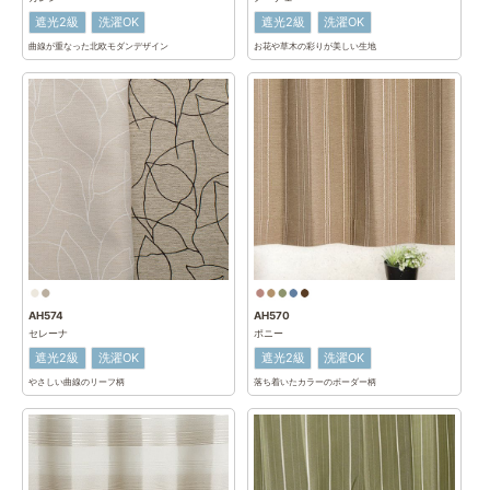
遮光2級
洗濯OK
遮光2級
洗濯OK
曲線が重なった北欧モダンデザイン
お花や草木の彩りが美しい生地
AH574
AH570
セレーナ
ポニー
遮光2級
洗濯OK
遮光2級
洗濯OK
やさしい曲線のリーフ柄
落ち着いたカラーのボーダー柄