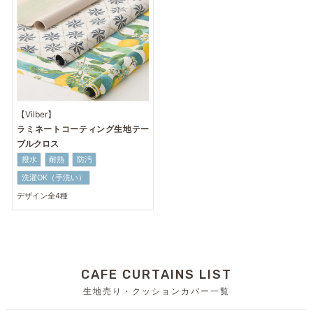
【Vilber】
ラミネートコーティング生地テー
ブルクロス
撥水
耐熱
防汚
洗濯OK（手洗い）
デザイン全4種
CAFE CURTAINS LIST
生地売り・クッションカバー一覧