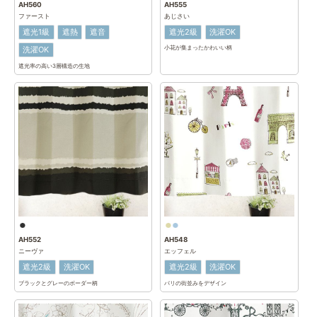
AH560
AH555
ファースト
あじさい
遮光1級
遮熱
遮音
遮光2級
洗濯OK
小花が集まったかわいい柄
洗濯OK
遮光率の高い3層構造の生地
AH552
AH548
ニーヴァ
エッフェル
遮光2級
洗濯OK
遮光2級
洗濯OK
ブラックとグレーのボーダー柄
パリの街並みをデザイン