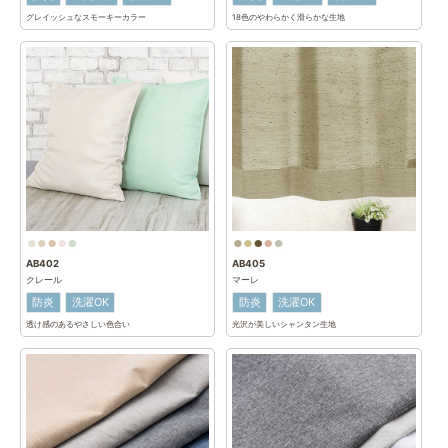
グレイッシュなスモーキーカラー
18色のやわらかく滑らかな生地
AB402
AB405
クレール
マーレ
防炎
洗濯OK
防炎
洗濯OK
透け感のあるやさしい色合い
光沢が美しいシャンタン生地