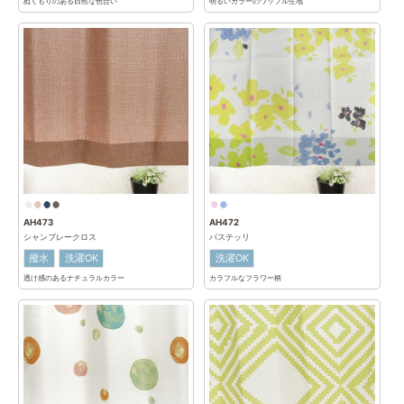
ぬくもりのある自然な色合い
明るいカラーのワッフル生地
AH473
AH472
シャンブレークロス
パステッリ
撥水
洗濯OK
洗濯OK
透け感のあるナチュラルカラー
カラフルなフラワー柄