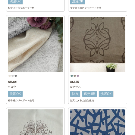
洗濯OK
洗濯OK
和室にも合うボーダー柄
ダマスク柄のジャガード生地
AH301
AS135
クロウ
ルクサス
洗濯OK
防炎
遮光1級
洗濯OK
格子柄のジャガード生地
光沢のある上品な生地