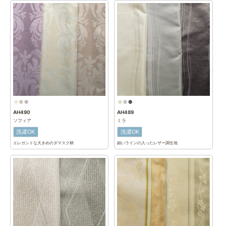
AH490
AH489
ソフィア
ミラ
洗濯OK
洗濯OK
エレガントな大きめのダマスク柄
細いラインの入ったレザー調生地