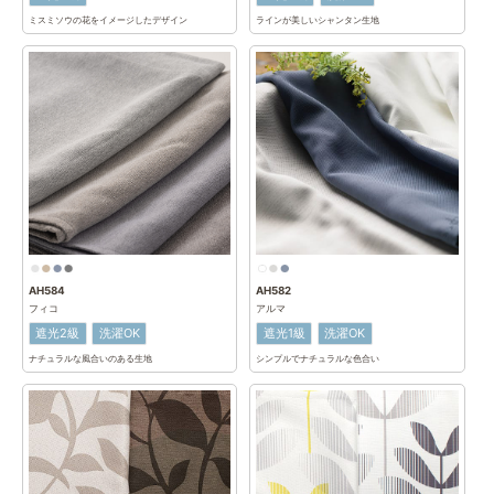
ミスミソウの花をイメージしたデザイン
ラインが美しいシャンタン生地
AH584
AH582
フィコ
アルマ
遮光2級
洗濯OK
遮光1級
洗濯OK
ナチュラルな風合いのある生地
シンプルでナチュラルな色合い