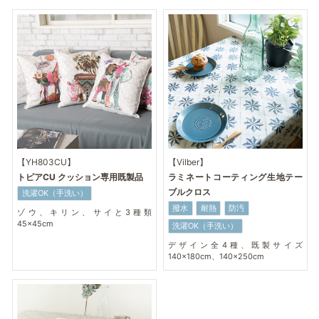
【YH803CU】
【Vilber】
トピアCU クッション専用既製品
ラミネートコーティング生地テー
ブルクロス
洗濯OK（手洗い）
撥水
耐熱
防汚
ゾウ、キリン、サイと3種類
45×45cm
洗濯OK（手洗い）
デザイン全4種、既製サイズ
140×180cm、140×250cm