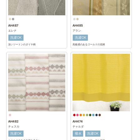
AH487
AH485
エレナ
アラン
洗濯OK
洗濯OK
淡いツートンのダイヤ柄
高級感のあるゴールドの花柄
AH482
AH474
チェスカ
チャルダ
洗濯OK
撥水
洗濯OK