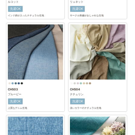
ルコット
リュネット
洗濯OK
洗濯OK
インド綿が入ったナチュラル生地
サークル刺繍がおしゃれな生地
CH503
CH504
ブルービー
ナチュリン
洗濯OK
洗濯OK
上質なデニム生地
淡いカラーのナチュラル生地