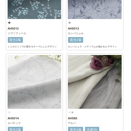
AH5012
AH5013
ジプソフィーユ
カンパニュル
遮光2級
遮光2級
ミニカスミソウの蕾をモチーフにしたデザイン
カンパニュラ・メディウムが描かれたデザイン
AH5014
AH585
エパティク
アルバ
遮光2級
遮光2級
洗濯OK