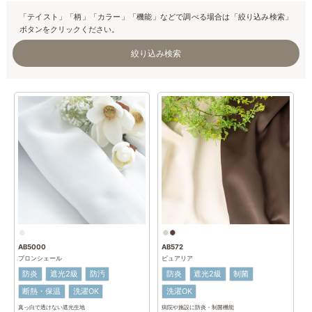
「テイスト」「柄」「カラー」「機能」などで調べる場合は「絞り込み検索」
ボタンをクリックください。
絞り込み検索
テイスト
北欧
シンプル
ナチュラル
カジュアル
エレガント
モダン
ポップ
モノトーン
柄
無地
フラワー
リーフ
ストライプ
ボーダー
星
アニマル
AB5000
AB572
ブロンシェール
ピュアリア
カラー
防炎
遮光2級
防汚
防炎
遮光2級
制菌
ホワイト
ベージュ
ブラウン
グレー
ブラック
断熱・保温
洗濯OK
洗濯OK
真っ白で透けない遮光生地
病院や施設に防炎・制菌機能
ブルー
グリーン
イエロー
オレンジ
レッド