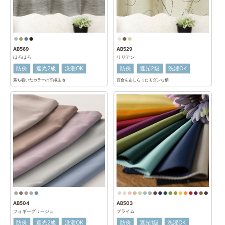
AB569
AB529
ほろほろ
リリアン
防炎
遮光2級
洗濯OK
防炎
遮光2級
洗濯OK
落ち着いたカラーの平織生地
百合をあしらったモダンな柄
AB504
AB503
フォギーグリージュ
プライム
防炎
遮光2級
洗濯OK
防炎
遮光1級
洗濯OK