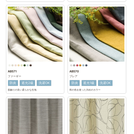
ピンク
パープル
ファブリックブランド
Garden in PARIS
Vilber
Joyper
Creative
Verdi
Beekalene
Batangen
リトアニアリネン
機能
防炎
遮光1級
遮光2級
遮光3級
遮熱
AB571
AB570
ファーギー
ブレア
制菌
光触媒
防汚
防炎
遮光2級
洗濯OK
防炎
遮光1級
洗濯OK
肌触りの良い柔らかな生地
和の色を使った渋めのカラー