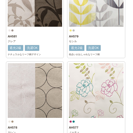
AH581
AH579
クレア
セシル
遮光2級
洗濯OK
遮光2級
洗濯OK
ナチュラルなリーフ柄デザイン
色合いがおしゃれなリーフ柄
AH578
AH577
カレン
ノーチェ