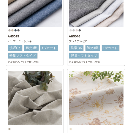
AH5015
AH5016
パーフェクトシルキー
プレミアムゼロ
洗濯OK
遮光1級
UVカット
洗濯OK
遮光1級
UVカット
軽量ソフトタイプ
軽量ソフトタイプ
完全遮光のソフトで軽い生地
完全遮光のソフトで軽い生地