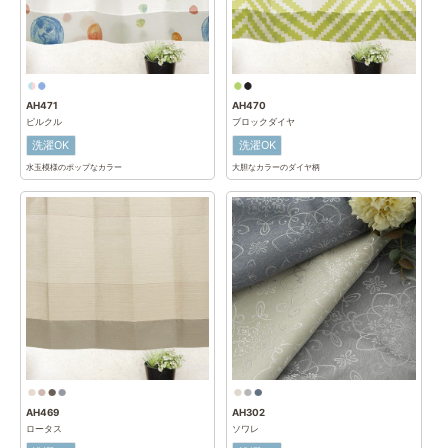
AH471
AH470
ピルクル
ブロックダイヤ
洗濯OK
洗濯OK
水玉模様のポップなカラー
大胆なカラーのダイヤ柄
AH469
AH302
ロータス
ソワレ