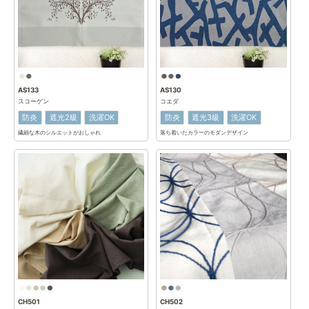
AS133
AS130
スコーゲン
コエダ
防炎
遮光2級
洗濯OK
防炎
遮光3級
洗濯OK
繊細な木のシルエットがおしゃれ
落ち着いたカラーのモダンデザイン
CH501
CH502