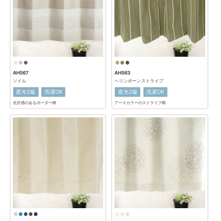
AH567
AH563
ソイル
ヘリンボーンストライプ
遮光2級
洗濯OK
遮光2級
洗濯OK
光沢感のあるボーダー柄
アースカラーのストライプ柄