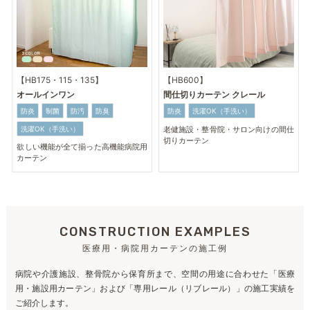
【HB175・115・135】
【HB600】
オールインワン
間仕切りカーテン クレール
防炎
制菌
防汚
防臭
防炎
洗濯OK（手洗い）
老健施設・整骨院・サロン向けの間仕
洗濯OK（手洗い）
切りカーテン
欲しい機能が全て揃った高機能病院用
カーテン
CONSTRUCTION EXAMPLES
医療用・病院用カーテンの施工例
病院や介護施設、整骨院から保育所まで、空間の用途に合わせた「医療
用・施設用カーテン」および「専用レール（リブレール）」の施工実績を
ご紹介します。