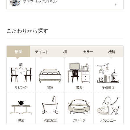
ファブリックパネル
こだわりから探す
部屋
テイスト
柄
カラー
機能
リビング
寝室
書斎
子供部屋
和室
洗面浴室
ガレージ
バルコニー