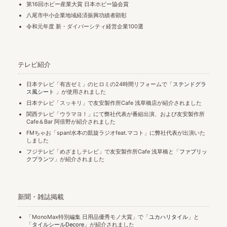
第16回ホビー産業大賞 日本ホビー協会賞
八尾市中小企業地域経済振興功績者顕彰
令和元年度 新・ダイバーシティ経営企業100選
テレビ紹介
日本テレビ「有吉ゼミ」のヒロミの24時間リフォームで「
ステンドグラ
ス風シート
」が使用されました
日本テレビ「スッキリ」で友安製作所Cafe 浅草橋店が紹介されました
関西テレビ「ウラマヨ！」にて弊社代表が番組出演、および友安製作所
Cafe＆Bar 阿倍野が紹介されました
FMちゃお「span!水本の凱旋ラジオfeat.マコト」に弊社代表が出演いた
しました
フジテレビ「めざましテレビ」で友安製作所Cafe 浅草橋と「
ファブリッ
クプランツ
」が紹介されました
新聞・雑誌掲載
「MonoMax特別編集 日用品優秀モノ大賞」で「
ユカハリタイル
」と
「
タイルシールDecore
」が紹介されました