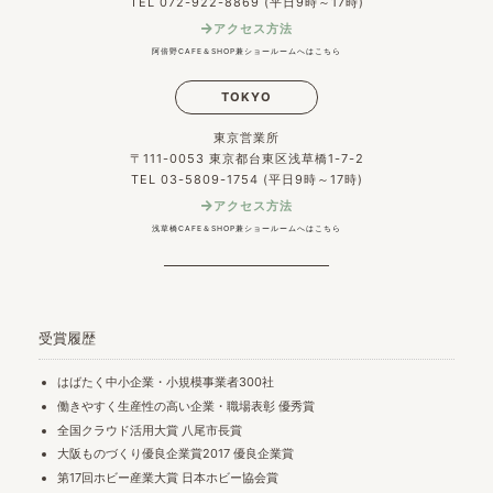
TEL 072-922-8869 (平日9時～17時)
アクセス方法
阿倍野CAFE＆SHOP兼ショールームへはこちら
TOKYO
東京営業所
〒111-0053 東京都台東区浅草橋1-7-2
TEL 03-5809-1754 (平日9時～17時)
アクセス方法
浅草橋CAFE＆SHOP兼ショールームへはこちら
受賞履歴
はばたく中小企業・小規模事業者300社
働きやすく生産性の高い企業・職場表彰 優秀賞
全国クラウド活用大賞 八尾市長賞
大阪ものづくり優良企業賞2017 優良企業賞
第17回ホビー産業大賞 日本ホビー協会賞