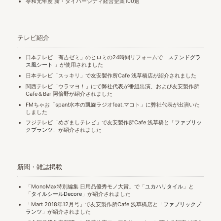
令和元年度 新・ダイバーシティ経営企業100選
テレビ紹介
日本テレビ「有吉ゼミ」のヒロミの24時間リフォームで「
ステンドグラ
ス風シート
」が使用されました
日本テレビ「スッキリ」で友安製作所Cafe 浅草橋店が紹介されました
関西テレビ「ウラマヨ！」にて弊社代表が番組出演、および友安製作所
Cafe＆Bar 阿倍野が紹介されました
FMちゃお「span!水本の凱旋ラジオfeat.マコト」に弊社代表が出演いた
しました
フジテレビ「めざましテレビ」で友安製作所Cafe 浅草橋と「
ファブリッ
クプランツ
」が紹介されました
新聞・雑誌掲載
「MonoMax特別編集 日用品優秀モノ大賞」で「
ユカハリタイル
」と
「
タイルシールDecore
」が紹介されました
「Mart 2018年12月号」で友安製作所Cafe 浅草橋店と「
ファブリックプ
ランツ
」が紹介されました