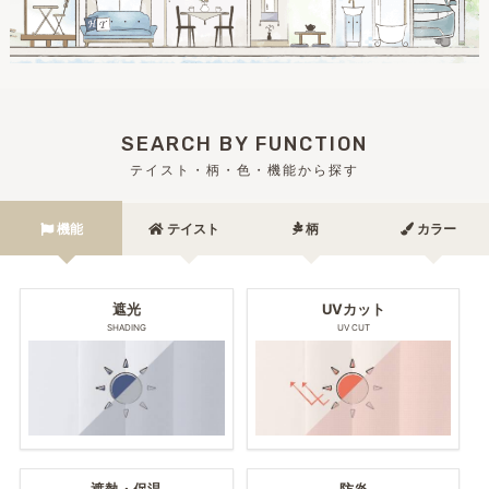
SEARCH BY FUNCTION
テイスト・柄・色・機能から探す
機能
テイスト
柄
カラー
遮光
UVカット
SHADING
UV CUT
遮熱・保温
防炎