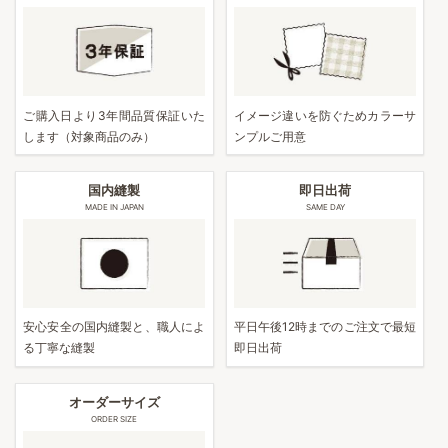
ご購入日より3年間品質保証いた
イメージ違いを防ぐためカラーサ
します（対象商品のみ）
ンプルご用意
国内縫製
即日出荷
MADE IN JAPAN
SAME DAY
安心安全の国内縫製と、職人によ
平日午後12時までのご注文で最短
る丁寧な縫製
即日出荷
オーダーサイズ
ORDER SIZE