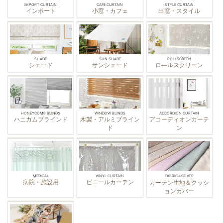
IMPORT CURTAIN
CAFE CURTAIN
STYLE CURTAIN
インポート
小窓・カフェ
出窓・スタイル
SHADE
SUN SHADE
ROLLSCREEN
シェード
サンシェード
ロ—ルスクリーン
HONEYCOMB BLINDS
WINDOW BLINDS
ACCORDION CURTAIN
ハニカムブラインド
木製・アルミブライン
アコーディオンカーテ
ド
ン
MEDICAL
VINYL CURTAIN
FABRIC＆COVER
病院・施設用
ビニールカーテン
カーテン生地＆クッシ
ョンカバー