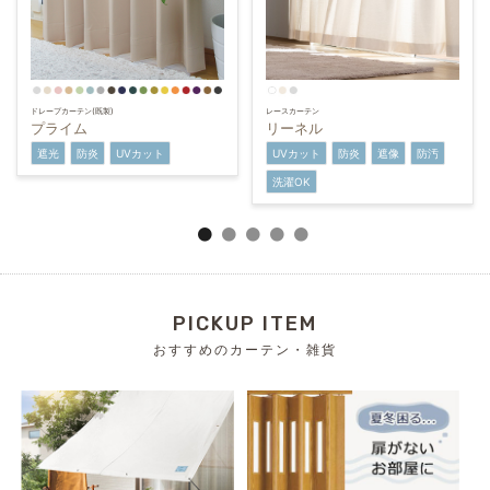
ドレープカーテン(既製)
レースカーテン
プライム
リーネル
遮光
防炎
UVカット
UVカット
防炎
遮像
防汚
洗濯OK
PICKUP ITEM
おすすめのカーテン・雑貨