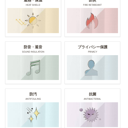
HEAT SHIELD
FIRE RETARDANT
防音・遮音
プライバシー保護
SOUND INSULATION
PRIVACY
防汚
抗菌
ANTIFOULING
ANTIBACTERIAL