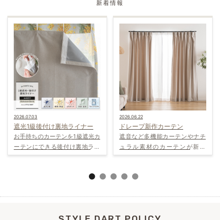
新着情報
2026.07.03
2026.06.22
遮光1級後付け裏地ライナー
ドレープ新作カーテン
お手持ちのカーテンを1級遮光カ
遮音など多機能カーテンやナチ
ーテンにできる後付け裏地ライ
ュラル素材のカーテンが新登
ナー
場！
STYLE DART POLICY