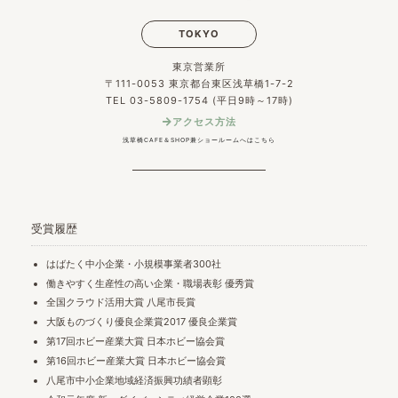
TOKYO
東京営業所
〒111-0053 東京都台東区浅草橋1-7-2
TEL 03-5809-1754 (平日9時～17時)
アクセス方法
浅草橋CAFE＆SHOP兼ショールームへはこちら
受賞履歴
はばたく中小企業・小規模事業者300社
働きやすく生産性の高い企業・職場表彰 優秀賞
全国クラウド活用大賞 八尾市長賞
大阪ものづくり優良企業賞2017 優良企業賞
第17回ホビー産業大賞 日本ホビー協会賞
第16回ホビー産業大賞 日本ホビー協会賞
八尾市中小企業地域経済振興功績者顕彰