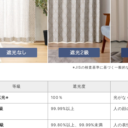
※JISの検査基準に基づく一般的
等級
遮光度
遮光※
100％
光がな
級
99.99%以上
人の顔
2級
99.80%以上、99.99%未満
人の表