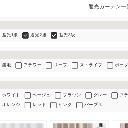
遮光カーテン一
光
遮光1級
遮光2級
遮光3級
無地
フラワー
リーフ
ストライプ
ボー
ラー
ホワイト
ベージュ
ブラウン
グレー
ブ
オレンジ
レッド
ピンク
パープル