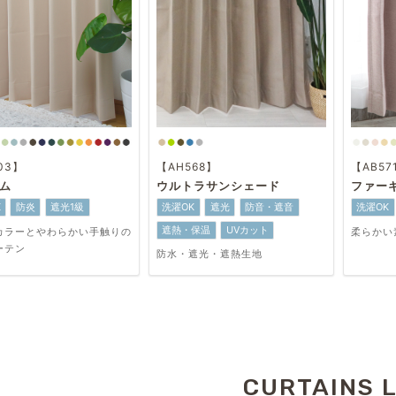
03】
【AH568】
【AB57
ム
ウルトラサンシェード
ファー
K
防炎
遮光1級
洗濯OK
遮光
防音・遮音
洗濯OK
遮熱・保温
UVカット
カラーとやわらかい手触りの
柔らかい
ーテン
防水・遮光・遮熱生地
CURTAINS L