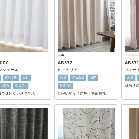
000
AB572
AB571
ンシェール
ピュアリア
ファー
遮光2級
防汚
防炎
遮光2級
制菌
防炎
・保温
洗濯OK
洗濯OK
肌触り
白で透けない遮光生地
病院や施設に防炎・制菌機能