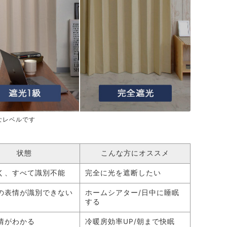
なレベルです
状態
こんな方にオススメ
く、すべて識別不能
完全に光を遮断したい
の表情が識別できない
ホームシアター/日中に睡眠
する
情がわかる
冷暖房効率UP/朝まで快眠