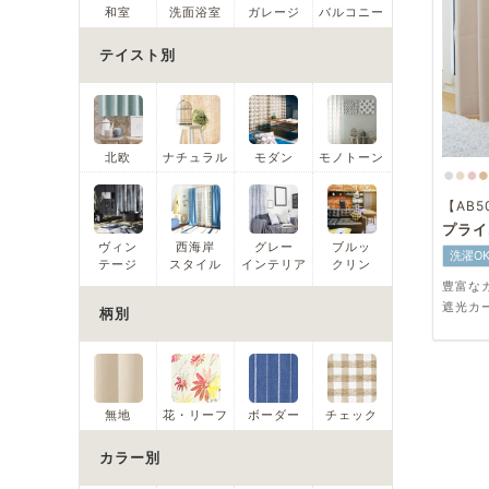
和室
洗面浴室
ガレージ
バルコニー
テイスト別
北欧
ナチュラル
モダン
モノトーン
【AB5
プライ
ヴィン
西海岸
グレー
ブルッ
洗濯O
テージ
スタイル
インテリア
クリン
豊富な
遮光カ
柄別
無地
花・リーフ
ボーダー
チェック
カラー別