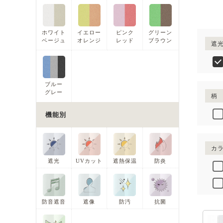
ホワイト
イエロー
ピンク
グリーン
ベージュ
オレンジ
レッド
ブラウン
遮
ブルー
グレー
柄
機能別
カ
遮光
UVカット
遮熱保温
防炎
防音遮音
遮像
防汚
抗菌