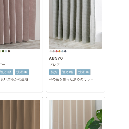
AB570
ギー
ブレア
遮光2級
洗濯OK
防炎
遮光1級
洗濯OK
の良い柔らかな生地
和の色を使った渋めのカラー