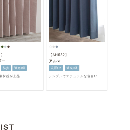
1】
【AH582】
ギー
アルマ
防炎
遮光1級
洗濯OK
遮光1級
素材感が上品
シンプルでナチュラルな色合い
IST