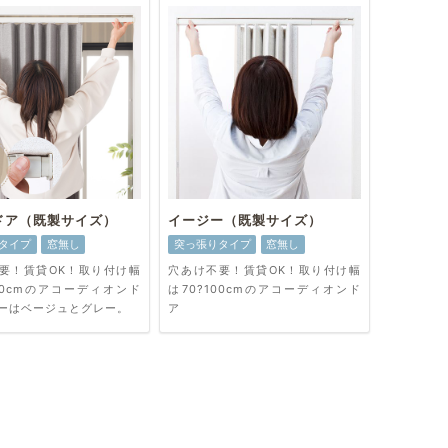
ドア（既製サイズ）
イージー（既製サイズ）
タイプ
窓無し
突っ張りタイプ
窓無し
要！賃貸OK！取り付け幅
穴あけ不要！賃貸OK！取り付け幅
100cmのアコーディオンド
は70?100cmのアコーディオンド
ーはベージュとグレー。
ア