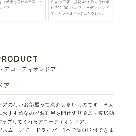
すく納期も早い木目調アコ
穴あけ不要！賃貸OK！取り付け幅
ンドア
は70?100cmのアコーディオンド
ア。カラーはベージュとグレー。
PRODUCT
・アコーディオンドア
ドア
ドアのないお部屋って意外と多いものです。そん
におすすめなのがお部屋を間仕切り冷房・暖房効
アップしてくれるアコーディオンドア。
がスムーズで、ドライバー1本で簡単取付できま