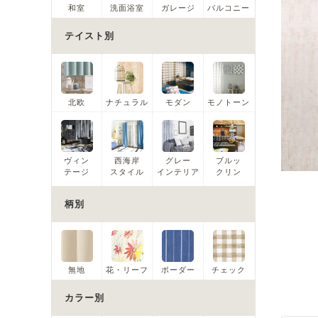
和室
洗面浴室
ガレージ
バルコニー
テイスト別
北欧
ナチュラル
モダン
モノトーン
ヴィン
西海岸
グレー
ブルッ
テージ
スタイル
インテリア
クリン
柄別
無地
花・リーフ
ボーダー
チェック
カラー別