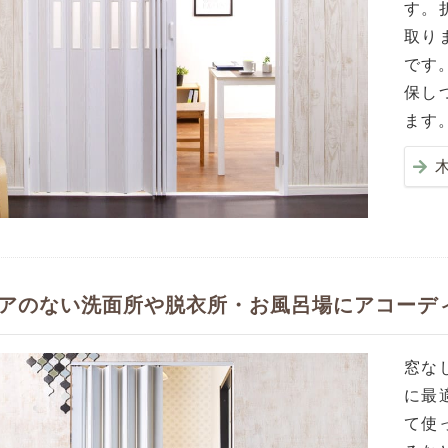
す。
取り
です
保し
ます
アのない洗面所や脱衣所・お風呂場にアコーデ
窓な
に最
て使