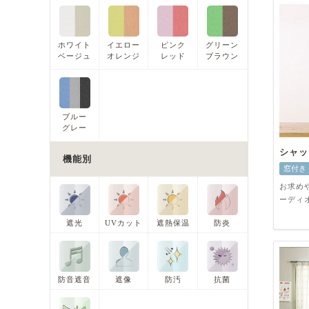
ホワイト
イエロー
ピンク
グリーン
ベージュ
オレンジ
レッド
ブラウン
ブルー
グレー
シャッ
機能別
窓付き
お求め
ーディ
遮光
UVカット
遮熱保温
防炎
防音遮音
遮像
防汚
抗菌