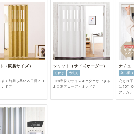
ト（既製サイズ）
シャット（サイズオーダー）
ナチュ
窓付き
窓無し
突っ張り
やすく納期も早い木目調アコ
1cm単位でサイズオーダーができる
穴あけ不
オンドア
木目調アコーディオンドア
は70?
ア。カラ