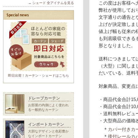
この度はお客様へ
→ シェード 全アイテムを見る
弊社が使用してお
文字通りの通告と
上げが決定致しま
値上げ幅も従来の
も到底吸収できる
形となりました。
送料につきまして
（大型）に関しま
だいている、送料
即日出荷！カーテン・シェードはこちら
対象商品、変更点
ドレープカーテン
・商品代金合計15
お部屋の内側によく使われ
・商品代金合計10
る一般的なカーテン
・送料無料レビュ
・大型商品の価格
インポートカーテン
＊
カバー付きカ
大胆なデザインと色彩豊か
なインポートカーテン
＊
後付レールカ