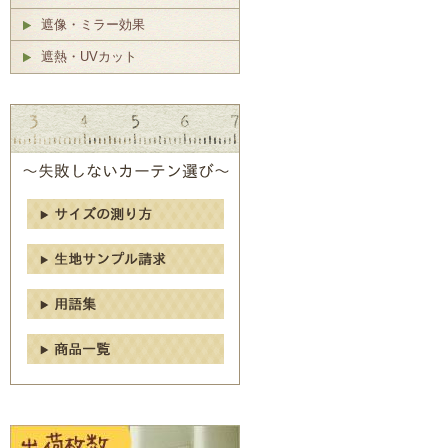
遮像・ミラー効果
遮熱・UVカット