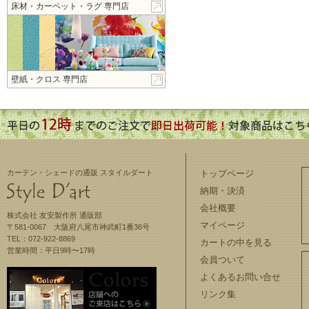
床材・カーペット・ラグ 専門店
壁紙・クロス 専門店
カーテン・シェードの通販 スタイルダート
トップページ
納期・決済
会社概要
株式会社 友安製作所 通販部
マイページ
〒581-0067 大阪府八尾市神武町1番36号
TEL：072-922-8869
カートの中を見る
営業時間：平日9時〜17時
会員ついて
よくあるお問い合せ
リンク集