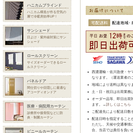
ハニカムブラインド
ハニカム構造が作る空気の
層で冷暖房効率UP！
サンシェード
日よけ・紫外線対策にサン
シェード
ロールスクリーン
サイズオーダーできるロー
ルスクリーン
西濃運輸・佐川急便・ヤ
なります。（運送業者の
パネルドア
地域により送料は異なり
間仕切りや目隠しに最適な
土・日・祝日は出荷業務
アコーディオンドア
オーダー品等、即日出荷
ます。→
詳しくはこちら
医療・病院用カーテン
ご配達先により配送日数
診療所や接骨院などに防
炎・制菌カーテン
配送日時を指定すること
ただし、天候や交通事情
合、当店では責任を負い
ビニールカーテン