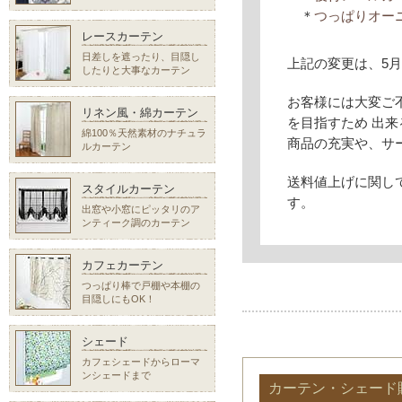
＊
つっぱりオーニ
レースカーテン
日差しを遮ったり、目隠し
上記の変更は、5
したりと大事なカーテン
お客様には大変ご
リネン風・綿カーテン
を目指すため 出
綿100％天然素材のナチュラ
商品の充実や、サ
ルカーテン
送料値上げに関し
スタイルカーテン
す。
出窓や小窓にピッタリのア
ンティーク調のカーテン
カフェカーテン
つっぱり棒で戸棚や本棚の
目隠しにもOK！
シェード
カフェシェードからローマ
ンシェードまで
カーテン・シェード