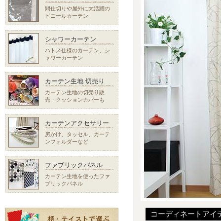
間仕切りや屋外に大活躍の
ビニールカーテン
シャワーカーテン
ハトメ仕様のカーテン、シ
ャワーカーテン
カーテン生地 切売り
カーテン生地の切売り販
売・クッションカバーも
カーテンアクセサリー
房かけ、タッセル、カーテ
ンフォルダーなど
ファブリックパネル
カーテン生地を使ったファ
ブリックパネル
コーディネートアイ