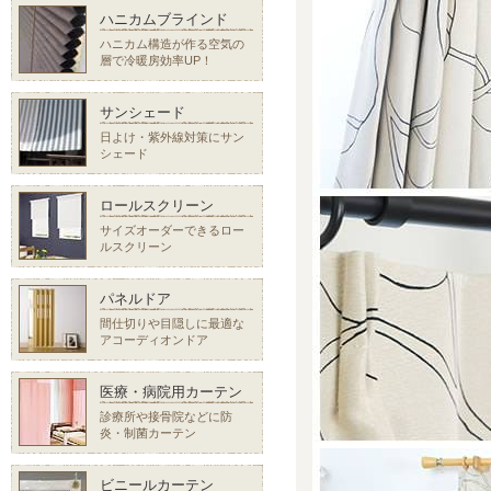
ハニカムブラインド
ハニカム構造が作る空気の
層で冷暖房効率UP！
サンシェード
日よけ・紫外線対策にサン
シェード
ロールスクリーン
サイズオーダーできるロー
ルスクリーン
パネルドア
間仕切りや目隠しに最適な
アコーディオンドア
医療・病院用カーテン
診療所や接骨院などに防
炎・制菌カーテン
ビニールカーテン