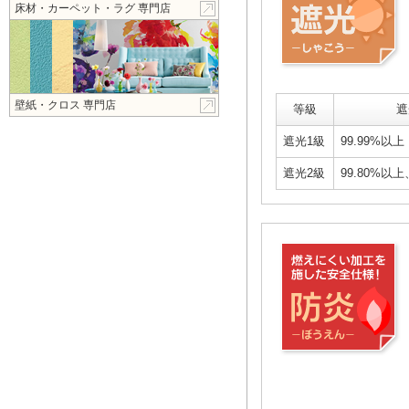
床材・カーペット・ラグ 専門店
壁紙・クロス 専門店
等級
遮
遮光1級
99.99%以上
遮光2級
99.80%以上