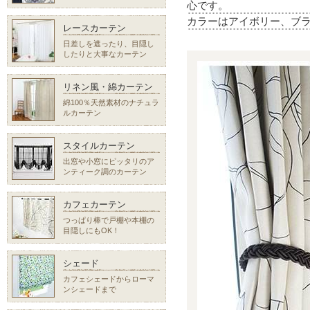
心です。
カラーはアイボリー、ブラ
レースカーテン
日差しを遮ったり、目隠し
したりと大事なカーテン
リネン風・綿カーテン
綿100％天然素材のナチュラ
ルカーテン
スタイルカーテン
出窓や小窓にピッタリのア
ンティーク調のカーテン
カフェカーテン
つっぱり棒で戸棚や本棚の
目隠しにもOK！
シェード
カフェシェードからローマ
ンシェードまで