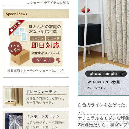
→ シェード 全アイテムを見る
即日出荷！カーテン・シェードはこちら
ドレープカーテン
お部屋の内側によく使われ
る一般的なカーテン
百合のラインをなぞった
ン。
インポートカーテン
ナチュラル＆モダンな印
大胆なデザインと色彩豊か
2級遮光だから、寝室や
なインポートカーテン