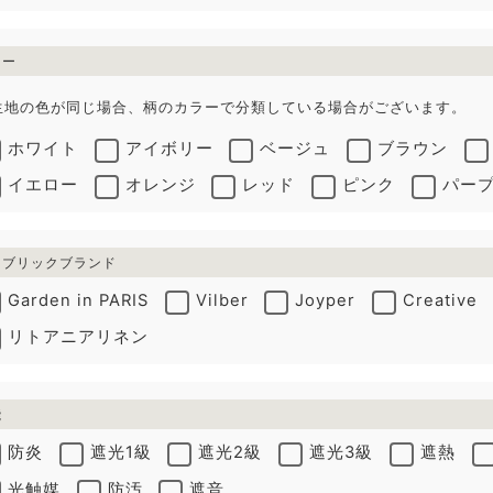
ラー
生地の色が同じ場合、柄のカラーで分類している場合がございます。
ホワイト
アイボリー
ベージュ
ブラウン
イエロー
オレンジ
レッド
ピンク
パー
ァブリックブランド
Garden in PARIS
Vilber
Joyper
Creative
リトアニアリネン
能
防炎
遮光1級
遮光2級
遮光3級
遮熱
光触媒
防汚
遮音