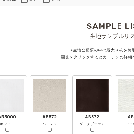
SAMPLE LI
生地サンプルリ
※生地全種類の中の最大８枚をお
画像をクリックするとカーテンの詳細
AB5000
AB572
AB572
AB
ホワイト
ベージュ
ダークブラウン
アイ