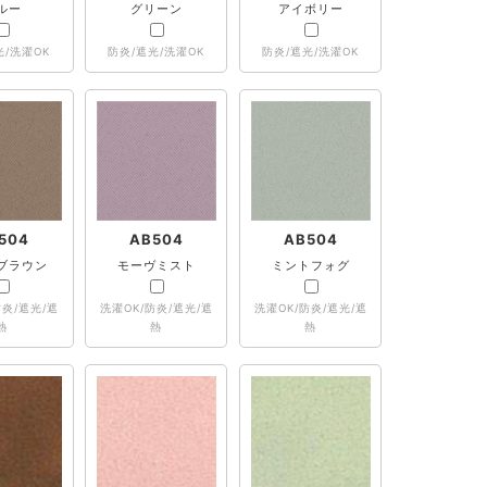
ルー
グリーン
アイボリー
光/洗濯OK
防炎/遮光/洗濯OK
防炎/遮光/洗濯OK
504
AB504
AB504
ブラウン
モーヴミスト
ミントフォグ
防炎/遮光/遮
洗濯OK/防炎/遮光/遮
洗濯OK/防炎/遮光/遮
熱
熱
熱