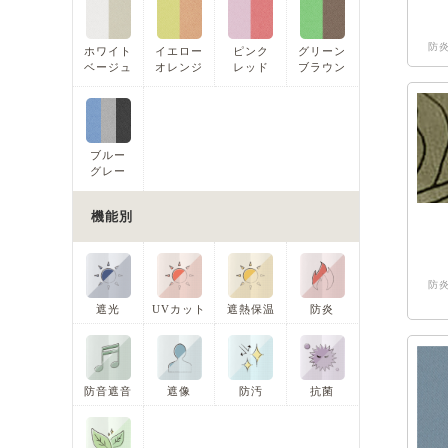
防炎
ホワイト
イエロー
ピンク
グリーン
ベージュ
オレンジ
レッド
ブラウン
ブルー
グレー
機能別
防炎
遮光
UVカット
遮熱保温
防炎
防音遮音
遮像
防汚
抗菌