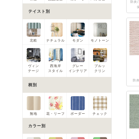
防炎/
テイスト別
北欧
ナチュラル
モダン
モノトーン
ヴィン
西海岸
グレー
ブルッ
テージ
スタイル
インテリア
クリン
防炎
柄別
無地
花・リーフ
ボーダー
チェック
カラー別