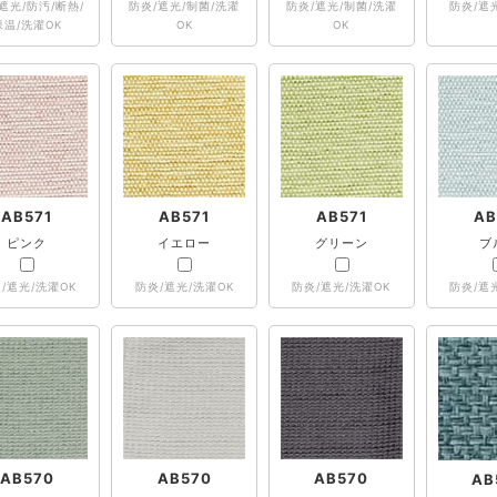
遮光/防汚/断熱/
防炎/遮光/制菌/洗濯
防炎/遮光/制菌/洗濯
防炎/遮
保温/洗濯OK
OK
OK
AB571
AB571
AB571
AB
ピンク
イエロー
グリーン
ブ
/遮光/洗濯OK
防炎/遮光/洗濯OK
防炎/遮光/洗濯OK
防炎/遮
AB570
AB570
AB570
AB