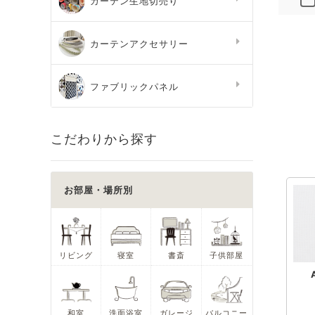
カーテン生地切売り
カーテンアクセサリー
ファブリックパネル
こだわりから探す
お部屋・場所別
リビング
寝室
書斎
子供部屋
和室
洗面浴室
ガレージ
バルコニー