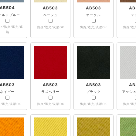
AB504
AB503
AB503
AB
ールドブルー
ベージュ
オークル
チ
K/防炎/遮光/遮
防炎/遮光/洗濯OK
防炎/遮光/洗濯OK
防炎/遮
熱
AB503
AB503
AB503
AB
ネイビー
ラズベリー
ブラック
アッシ
/遮光/洗濯OK
防炎/遮光/洗濯OK
防炎/遮光/洗濯OK
防炎/遮