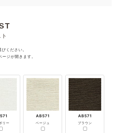
ST
スト
選びください。
ページが開きます。
571
AB571
AB571
ボリー
ベージュ
ブラウン