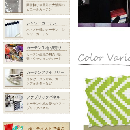
間仕切りや屋外に大活躍の
ビニールカーテン
シャワーカーテン
ハトメ仕様のカーテン、シ
ャワーカーテン
カーテン生地 切売り
カーテン生地の切売り販
売・クッションカバーも
カーテンアクセサリー
房かけ、タッセル、カーテ
ンフォルダーなど
ファブリックパネル
カーテン生地を使ったファ
ブリックパネル