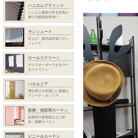
ハニカムブラインド
ハニカム構造が作る空気の
層で冷暖房効率UP！
サンシェード
日よけ・紫外線対策にサン
シェード
ロールスクリーン
サイズオーダーできるロー
ルスクリーン
パネルドア
間仕切りや目隠しに最適な
アコーディオンドア
医療・病院用カーテン
診療所や接骨院などに防
炎・制菌カーテン
ビニールカーテン