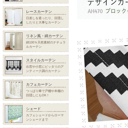
レースカーテン
日差しを遮ったり、目隠し
したりと大事なカーテン
リネン風・綿カーテン
綿100％天然素材のナチュラ
ルカーテン
スタイルカーテン
出窓や小窓にピッタリのア
ンティーク調のカーテン
カフェカーテン
つっぱり棒で戸棚や本棚の
目隠しにもOK！
シェード
カフェシェードからローマ
ンシェードまで