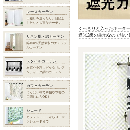
レースカーテン
日差しを遮ったり、目隠し
したりと大事なカーテン
くっきりと入ったボーダ
遮光2級の生地なので強い
リネン風・綿カーテン
綿100％天然素材のナチュラ
ルカーテン
スタイルカーテン
出窓や小窓にピッタリのア
ンティーク調のカーテン
カフェカーテン
つっぱり棒で戸棚や本棚の
目隠しにもOK！
シェード
カフェシェードからローマ
ンシェードまで