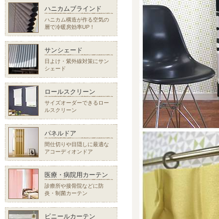
ハニカムブラインド
ハニカム構造が作る空気の
層で冷暖房効率UP！
サンシェード
日よけ・紫外線対策にサン
シェード
ロールスクリーン
サイズオーダーできるロー
ルスクリーン
パネルドア
間仕切りや目隠しに最適な
アコーディオンドア
医療・病院用カーテン
診療所や接骨院などに防
炎・制菌カーテン
ビニールカーテン