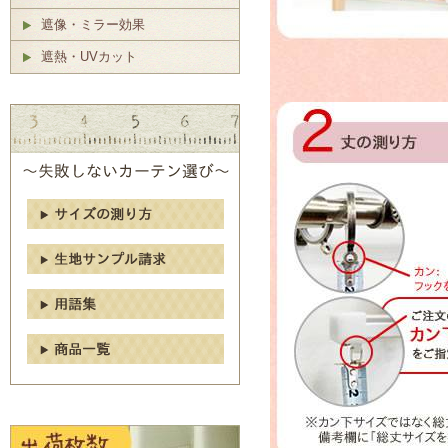
遮像・ミラー効果
遮熱・UVカット