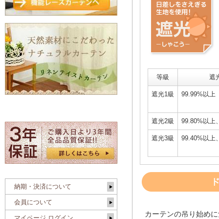
等級
遮
遮光1級
99.99%以上
遮光2級
99.80%以上
遮光3級
99.40%以上
納期・決済について
会員について
カーテンの吊り始めに
マイページ ログイン