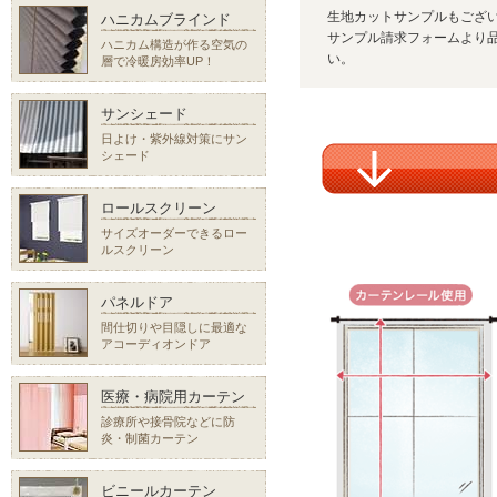
生地カットサンプルもござ
ハニカムブラインド
サンプル請求フォームより品
ハニカム構造が作る空気の
い。
層で冷暖房効率UP！
サンシェード
日よけ・紫外線対策にサン
シェード
ロールスクリーン
サイズオーダーできるロー
ルスクリーン
パネルドア
間仕切りや目隠しに最適な
アコーディオンドア
医療・病院用カーテン
診療所や接骨院などに防
炎・制菌カーテン
ビニールカーテン