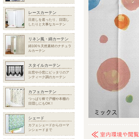
レースカーテン
日差しを遮ったり、目隠し
したりと大事なカーテン
リネン風・綿カーテン
綿100％天然素材のナチュラ
ルカーテン
スタイルカーテン
出窓や小窓にピッタリのア
ンティーク調のカーテン
カフェカーテン
つっぱり棒で戸棚や本棚の
目隠しにもOK！
シェード
カフェシェードからローマ
ンシェードまで