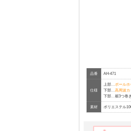
品番
AH-471
上部…
ポールホ
仕様
下部…
高周波カ
下部…裾3つ巻き
素材
ポリエステル1