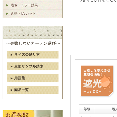
遮像・ミラー効果
遮熱・UVカット
等級
遮