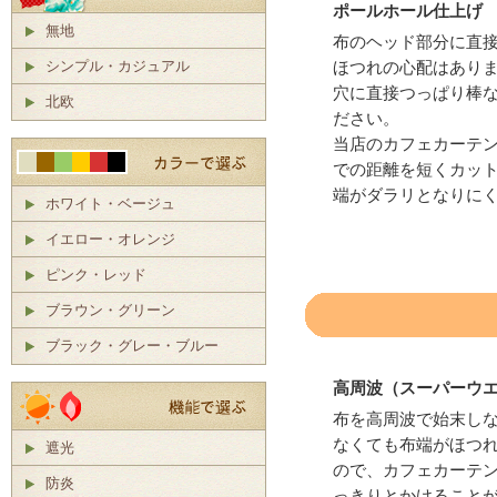
ポールホール仕上げ
無地
布のヘッド部分に直
シンプル・カジュアル
ほつれの心配はあり
穴に直接つっぱり棒
北欧
ださい。
当店のカフェカーテ
での距離を短くカッ
端がダラリとなりに
ホワイト・ベージュ
イエロー・オレンジ
ピンク・レッド
ブラウン・グリーン
ブラック・グレー・ブルー
高周波（スーパーウ
布を高周波で始末し
なくても布端がほつ
遮光
ので、カフェカーテ
防炎
っきりとかけること