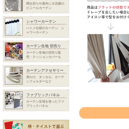
間仕切りや屋外に大活躍の
ビニールカーテン
シャワーカーテン
ハトメ仕様のカーテン、シ
ャワーカーテン
カーテン生地 切売り
カーテン生地の切売り販
売・クッションカバーも
カーテンアクセサリー
房かけ、タッセル、カーテ
ンフォルダーなど
ファブリックパネル
カーテン生地を使ったファ
ブリックパネル