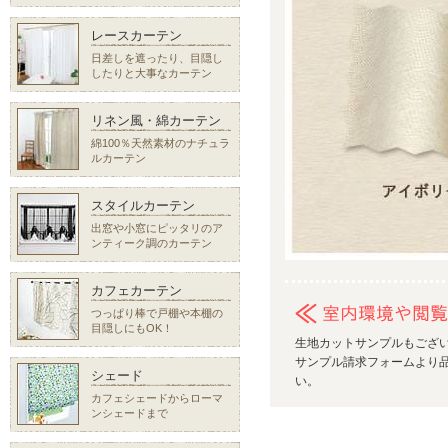
レースカーテン
日差しを遮ったり、目隠し
したりと大事なカーテン
リネン風・綿カーテン
綿100％天然素材のナチュラ
ルカーテン
スタイルカーテン
出窓や小窓にピッタリのア
ンティーク調のカーテン
カフェカーテン
つっぱり棒で戸棚や本棚の
目隠しにもOK！
生地カットサンプルもござ
サンプル請求フォームより品
シェード
い。
カフェシェードからローマ
ンシェードまで