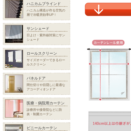
ハニカムブラインド
ハニカム構造が作る空気の
層で冷暖房効率UP！
サンシェード
日よけ・紫外線対策にサン
シェード
ロールスクリーン
サイズオーダーできるロー
ルスクリーン
パネルドア
間仕切りや目隠しに最適な
アコーディオンドア
医療・病院用カーテン
診療所や接骨院などに防
炎・制菌カーテン
ビニールカーテン