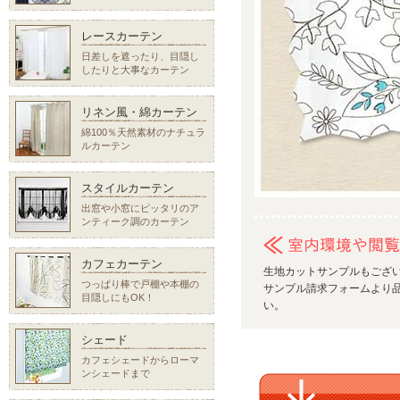
レースカーテン
日差しを遮ったり、目隠し
したりと大事なカーテン
リネン風・綿カーテン
綿100％天然素材のナチュラ
ルカーテン
スタイルカーテン
出窓や小窓にピッタリのア
ンティーク調のカーテン
カフェカーテン
生地カットサンプルもござ
つっぱり棒で戸棚や本棚の
サンプル請求フォームより品
目隠しにもOK！
い。
シェード
カフェシェードからローマ
ンシェードまで