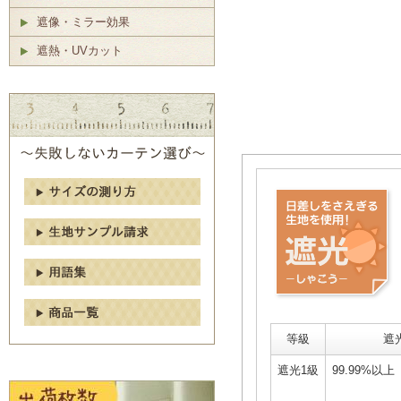
遮像・ミラー効果
遮熱・UVカット
等級
遮
遮光1級
99.99%以上