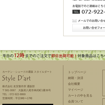
カーテン・シェードの通販 スタイルダート
トップページ
納期・決済
会社概要
株式会社 友安製作所 通販部
マイページ
〒581-0067 大阪府八尾市神武町1番36号
TEL：072-922-8869
カートの中を見る
営業時間：平日9時〜17時
会員ついて