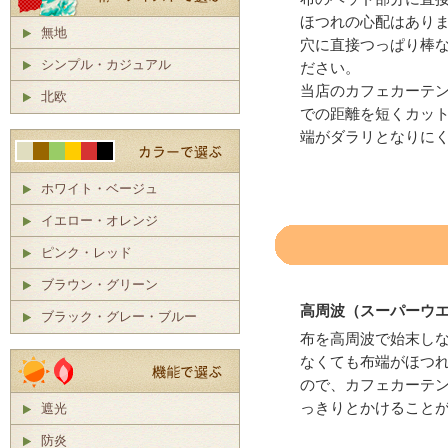
ほつれの心配はあり
無地
穴に直接つっぱり棒
シンプル・カジュアル
ださい。
当店のカフェカーテ
北欧
での距離を短くカッ
端がダラリとなりに
ホワイト・ベージュ
イエロー・オレンジ
ピンク・レッド
ブラウン・グリーン
高周波（スーパーウ
ブラック・グレー・ブルー
布を高周波で始末し
なくても布端がほつ
ので、カフェカーテ
っきりとかけること
遮光
防炎