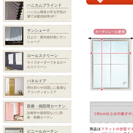
ハニカムブラインド
ハニカム構造が作る空気の
層で冷暖房効率UP！
サンシェード
日よけ・紫外線対策にサン
シェード
ロールスクリーン
サイズオーダーできるロー
ルスクリーン
パネルドア
間仕切りや目隠しに最適な
アコーディオンドア
医療・病院用カーテン
診療所や接骨院などに防
炎・制菌カーテン
ビニールカーテン