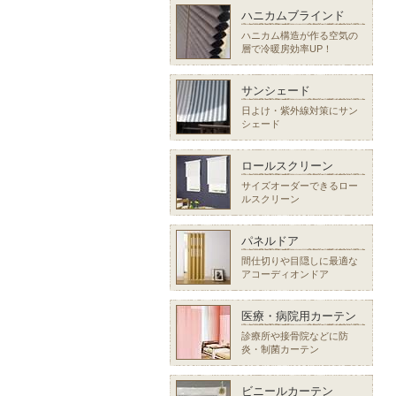
ハニカムブラインド
ハニカム構造が作る空気の
層で冷暖房効率UP！
サンシェード
日よけ・紫外線対策にサン
シェード
ロールスクリーン
サイズオーダーできるロー
ルスクリーン
パネルドア
間仕切りや目隠しに最適な
アコーディオンドア
医療・病院用カーテン
診療所や接骨院などに防
炎・制菌カーテン
ビニールカーテン