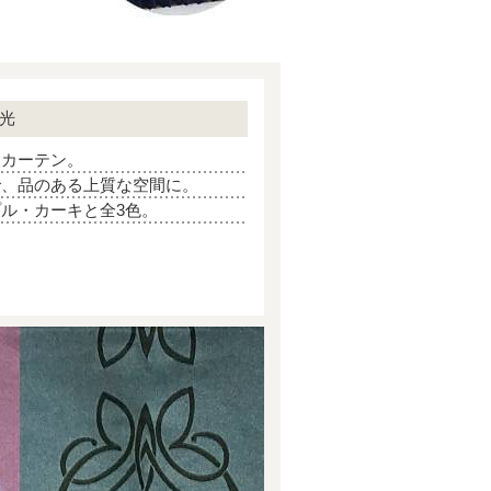
遮光
炎カーテン。
で、品のある上質な空間に。
ル・カーキと全3色。