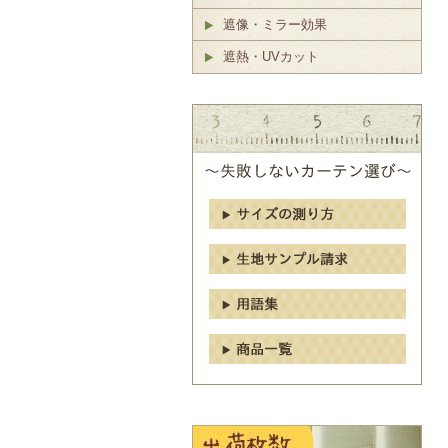
遮像・ミラー効果
遮熱・UVカット