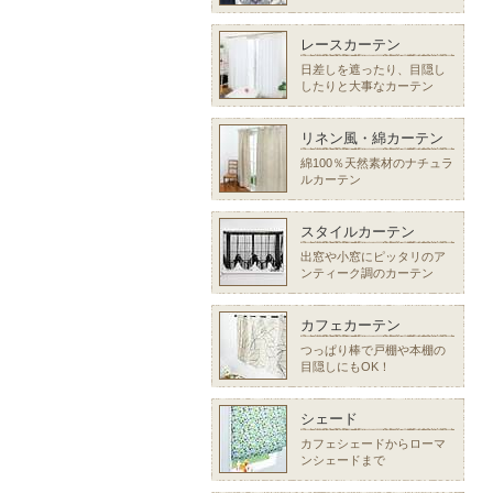
レースカーテン
日差しを遮ったり、目隠し
したりと大事なカーテン
リネン風・綿カーテン
綿100％天然素材のナチュラ
ルカーテン
スタイルカーテン
出窓や小窓にピッタリのア
ンティーク調のカーテン
カフェカーテン
つっぱり棒で戸棚や本棚の
目隠しにもOK！
シェード
カフェシェードからローマ
ンシェードまで