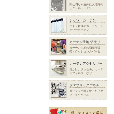
間仕切りや屋外に大活躍の
ビニールカーテン
シャワーカーテン
ハトメ仕様のカーテン、シ
ャワーカーテン
カーテン生地 切売り
カーテン生地の切売り販
売・クッションカバーも
カーテンアクセサリー
房かけ、タッセル、カーテ
ンフォルダーなど
ファブリックパネル
カーテン生地を使ったファ
ブリックパネル