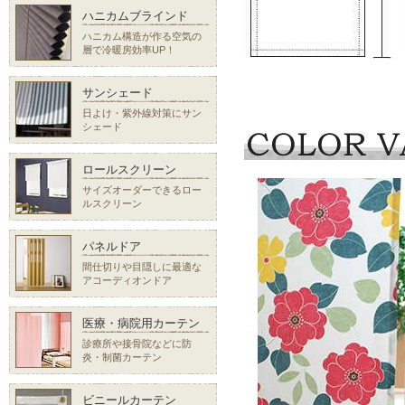
ハニカムブラインド
ハニカム構造が作る空気の
層で冷暖房効率UP！
サンシェード
日よけ・紫外線対策にサン
シェード
ロールスクリーン
サイズオーダーできるロー
ルスクリーン
パネルドア
間仕切りや目隠しに最適な
アコーディオンドア
医療・病院用カーテン
診療所や接骨院などに防
炎・制菌カーテン
ビニールカーテン