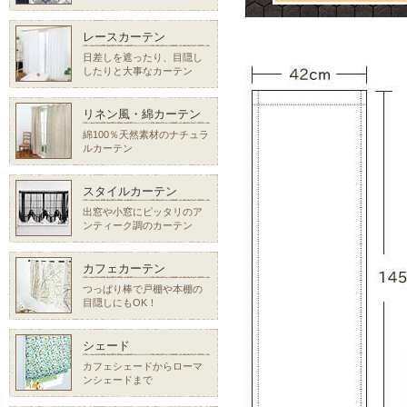
レースカーテン
日差しを遮ったり、目隠し
したりと大事なカーテン
リネン風・綿カーテン
綿100％天然素材のナチュラ
ルカーテン
スタイルカーテン
出窓や小窓にピッタリのア
ンティーク調のカーテン
カフェカーテン
つっぱり棒で戸棚や本棚の
目隠しにもOK！
シェード
カフェシェードからローマ
ンシェードまで