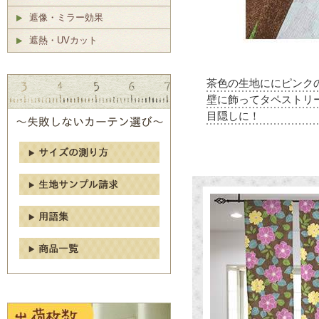
遮像・ミラー効果
遮熱・UVカット
茶色の生地ににピンク
壁に飾ってタペストリ
目隠しに！