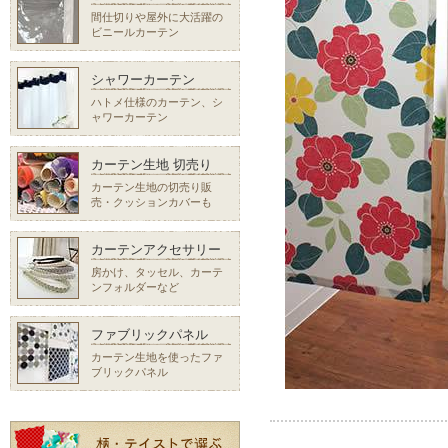
間仕切りや屋外に大活躍の
ビニールカーテン
シャワーカーテン
ハトメ仕様のカーテン、シ
ャワーカーテン
カーテン生地 切売り
カーテン生地の切売り販
売・クッションカバーも
カーテンアクセサリー
房かけ、タッセル、カーテ
ンフォルダーなど
ファブリックパネル
カーテン生地を使ったファ
ブリックパネル