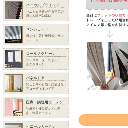
ハニカムブラインド
ハニカム構造が作る空気の
層で冷暖房効率UP！
サンシェード
日よけ・紫外線対策にサン
シェード
ロールスクリーン
サイズオーダーできるロー
ルスクリーン
パネルドア
間仕切りや目隠しに最適な
アコーディオンドア
医療・病院用カーテン
診療所や接骨院などに防
炎・制菌カーテン
ビニールカーテン