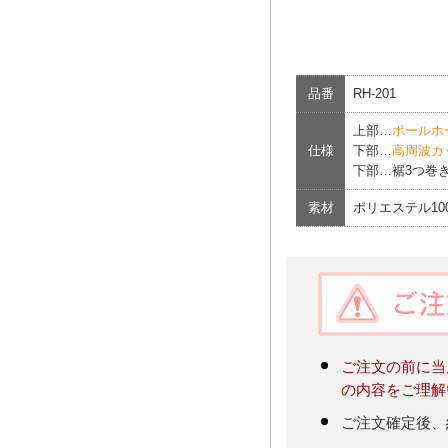
品番
RH-201
上部…
ポールホ
仕様
下部…
高周波カ
下部…裾3つ巻き
素材
ポリエステル10
ご注文の前に当
の内容をご理解
ご注文確定後、