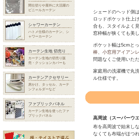
間仕切りや屋外に大活躍の
ビニールカーテン
シェードのヘッド側
ロッドポケット仕上
シャワーカーテン
合も、スタイルよく
ハトメ仕様のカーテン、シ
窓枠幅が狭くても美
ャワーカーテン
ポケット幅は5cmと
カーテン生地 切売り
棒
、
小窓用アイアン
カーテン生地の切売り販
問題なくご使用いた
売・クッションカバーも
家庭用の洗濯機で丸洗
カーテンアクセサリー
ル仕様です。
房かけ、タッセル、カーテ
ンフォルダーなど
ファブリックパネル
カーテン生地を使ったファ
ブリックパネル
高周波（スーパーウ
布を高周波で始末し
なくても布端がほつ