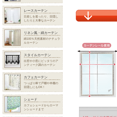
レースカーテン
日差しを遮ったり、目隠し
したりと大事なカーテン
リネン風・綿カーテン
綿100％天然素材のナチュラ
ルカーテン
スタイルカーテン
出窓や小窓にピッタリのア
ンティーク調のカーテン
カフェカーテン
つっぱり棒で戸棚や本棚の
目隠しにもOK！
シェード
カフェシェードからローマ
ンシェードまで