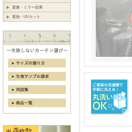
遮像・ミラー効果
遮熱・UVカット