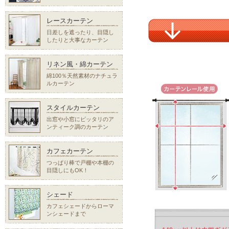
レースカーテン
日差しを遮ったり、目隠し
したりと大事なカーテン
リネン風・綿カーテン
綿100％天然素材のナチュラ
ルカーテン
スタイルカーテン
出窓や小窓にピッタリのア
ンティーク調のカーテン
カフェカーテン
つっぱり棒で戸棚や本棚の
目隠しにもOK！
シェード
カフェシェードからローマ
ンシェードまで