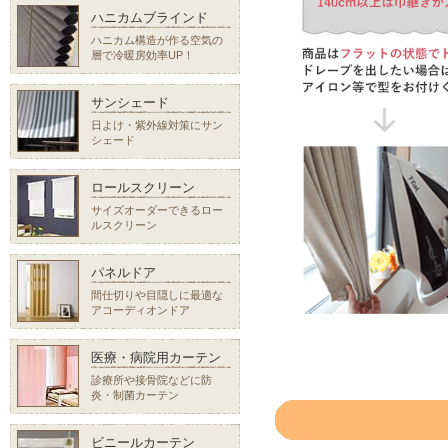
ハニカムブラインド
ハニカム構造が作る空気の
層で冷暖房効率UP！
サンシェード
日よけ・紫外線対策にサン
シェード
ロールスクリーン
サイズオーダーできるロー
ルスクリーン
パネルドア
間仕切りや目隠しに最適な
アコーディオンドア
医療・病院用カーテン
診療所や接骨院などに防
炎・制菌カーテン
ビニールカーテン