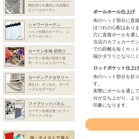
間仕切りや屋外に大活躍の
ビニールカーテン
ポールホール仕上げ
布のヘッド部分に直
シャワーカーテン
ほつれの心配はあり
ハトメ仕様のカーテン、シ
穴に直接ポールを通
ャワーカーテン
当店のカフェカーテ
での距離を短くカッ
カーテン生地 切売り
端がダラリとなりに
カーテン生地の切売り販
売・クッションカバーも
ロッドポケット仕上
布のヘッド部分を折
カーテンアクセサリー
す。
房かけ、タッセル、カーテ
ンフォルダーなど
実際にポールを通し
分が立ち上がり、よ
ファブリックパネル
印象になります。
カーテン生地を使ったファ
ブリックパネル