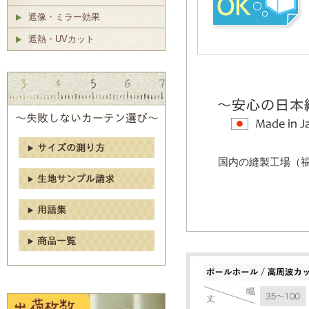
遮像・ミラー効果
遮熱・UVカット
国内の縫製工場（