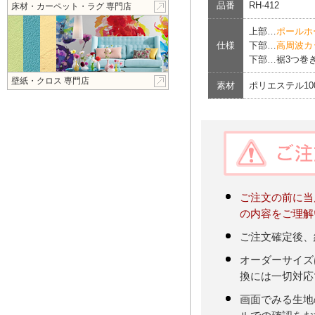
品番
RH-412
床材・カーペット・ラグ 専門店
上部…
ポールホ
仕様
下部…
高周波カ
下部…裾3つ巻き
壁紙・クロス 専門店
素材
ポリエステル1
ご注文の前に当
の内容をご理解
ご注文確定後、
オーダーサイズ
換には一切対応
画面でみる生地