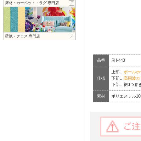
床材・カーペット・ラグ 専門店
壁紙・クロス 専門店
品番
RH-443
上部…
ポールホ
仕様
下部…
高周波カ
下部…裾3つ巻き
素材
ポリエステル1