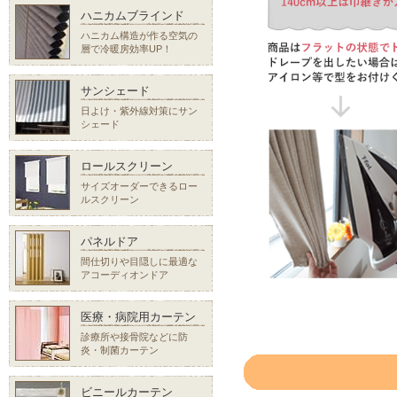
ハニカムブラインド
ハニカム構造が作る空気の
層で冷暖房効率UP！
サンシェード
日よけ・紫外線対策にサン
シェード
ロールスクリーン
サイズオーダーできるロー
ルスクリーン
パネルドア
間仕切りや目隠しに最適な
アコーディオンドア
医療・病院用カーテン
診療所や接骨院などに防
炎・制菌カーテン
ビニールカーテン