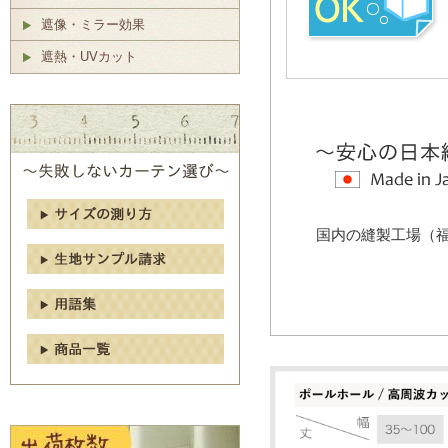
遮像・ミラー効果
遮熱・UVカット
国内の縫製工場（