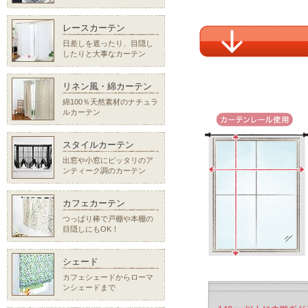
レースカーテン
日差しを遮ったり、目隠し
したりと大事なカーテン
リネン風・綿カーテン
綿100％天然素材のナチュラ
ルカーテン
スタイルカーテン
出窓や小窓にピッタリのア
ンティーク調のカーテン
カフェカーテン
つっぱり棒で戸棚や本棚の
目隠しにもOK！
シェード
カフェシェードからローマ
ンシェードまで