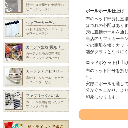
間仕切りや屋外に大活躍の
ビニールカーテン
ポールホール仕上げ
布のヘッド部分に直
シャワーカーテン
ほつれの心配はあり
ハトメ仕様のカーテン、シ
穴に直接ポールを通
ャワーカーテン
当店のカフェカーテ
での距離を短くカッ
カーテン生地 切売り
端がダラリとなりに
カーテン生地の切売り販
売・クッションカバーも
ロッドポケット仕上
布のヘッド部分を折
カーテンアクセサリー
す。
房かけ、タッセル、カーテ
ンフォルダーなど
実際にポールを通し
分が立ち上がり、よ
ファブリックパネル
印象になります。
カーテン生地を使ったファ
ブリックパネル