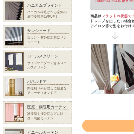
ハニカムブラインド
ハニカム構造が作る空気の
層で冷暖房効率UP！
サンシェード
日よけ・紫外線対策にサン
シェード
ロールスクリーン
サイズオーダーできるロー
ルスクリーン
パネルドア
間仕切りや目隠しに最適な
アコーディオンドア
医療・病院用カーテン
診療所や接骨院などに防
炎・制菌カーテン
ビニールカーテン