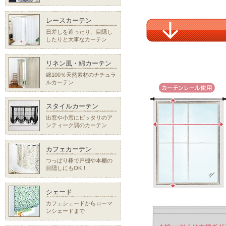
レースカーテン
日差しを遮ったり、目隠し
したりと大事なカーテン
リネン風・綿カーテン
綿100％天然素材のナチュラ
ルカーテン
スタイルカーテン
出窓や小窓にピッタリのア
ンティーク調のカーテン
カフェカーテン
つっぱり棒で戸棚や本棚の
目隠しにもOK！
シェード
カフェシェードからローマ
ンシェードまで