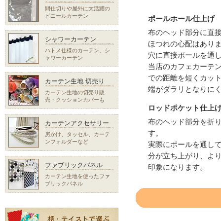
間仕切りや屋外に大活躍の
ビニールカーテン
ポールホール仕上げ
布のヘッド部分に直
シャワーカーテン
ほつれの心配はあり
ハトメ仕様のカーテン、シ
穴に直接ポールを通
ャワーカーテン
当店のカフェカーテ
での距離を短くカッ
カーテン生地 切売り
端がダラリとなりに
カーテン生地の切売り販
売・クッションカバーも
ロッドポケット仕上
布のヘッド部分を折
カーテンアクセサリー
す。
房かけ、タッセル、カーテ
ンフォルダーなど
実際にポールを通し
分が立ち上がり、よ
ファブリックパネル
印象になります。
カーテン生地を使ったファ
ブリックパネル