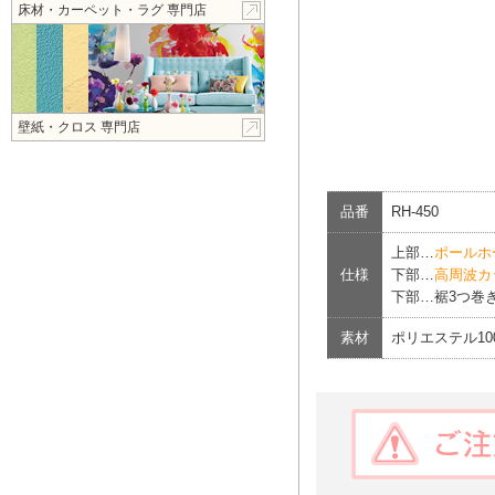
床材・カーペット・ラグ 専門店
壁紙・クロス 専門店
品番
RH-450
上部…
ポールホ
仕様
下部…
高周波カ
下部…裾3つ巻き
素材
ポリエステル1