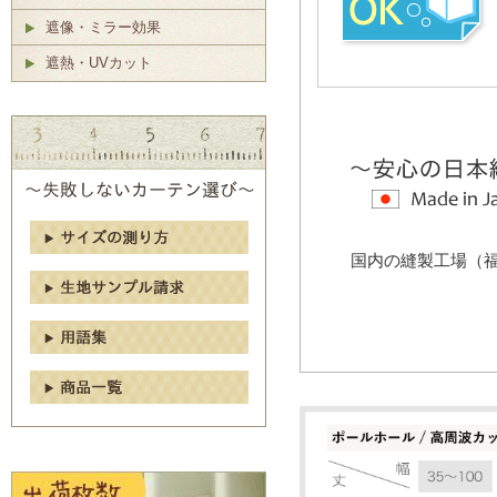
遮像・ミラー効果
遮熱・UVカット
国内の縫製工場（