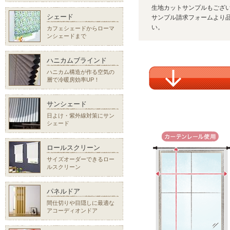
生地カットサンプルもござ
シェード
サンプル請求フォームより品
い。
カフェシェードからローマ
ンシェードまで
ハニカムブラインド
ハニカム構造が作る空気の
層で冷暖房効率UP！
サンシェード
日よけ・紫外線対策にサン
シェード
ロールスクリーン
サイズオーダーできるロー
ルスクリーン
パネルドア
間仕切りや目隠しに最適な
アコーディオンドア