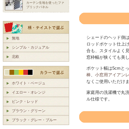
カーテン生地を使ったファ
ブリックパネル
シェードのヘッド側
無地
ロッドポケット仕上
シンプル・カジュアル
合も、スタイルよく
北欧
窓枠幅が狭くても美
ポケット幅は5cmと
棒
、
小窓用アイアン
なくご使用いただけ
ホワイト・ベージュ
家庭用の洗濯機で丸洗
イエロー・オレンジ
ル仕様です。
ピンク・レッド
ブラウン・グリーン
ブラック・グレー・ブルー