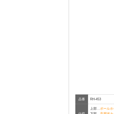
品番
RH-453
上部…
ポールホ
仕様
下部…
高周波カ