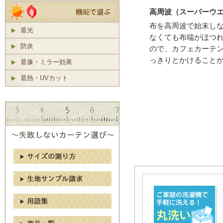
高周波（スーパーウ
布を高周波で始末し
遮光
なくても布端がほつ
防炎
ので、カフェカーテ
っきりとかけること
遮像・ミラー効果
遮熱・UVカット