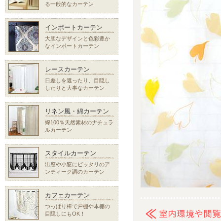
る一般的なカーテン
インポートカーテン
大胆なデザインと色彩豊か
なインポートカーテン
レースカーテン
日差しを遮ったり、目隠し
したりと大事なカーテン
リネン風・綿カーテン
綿100％天然素材のナチュラ
ルカーテン
スタイルカーテン
出窓や小窓にピッタリのア
ンティーク調のカーテン
カフェカーテン
つっぱり棒で戸棚や本棚の
目隠しにもOK！