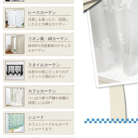
レースカーテン
日差しを遮ったり、目隠し
したりと大事なカーテン
リネン風・綿カーテン
綿100％天然素材のナチュラ
ルカーテン
スタイルカーテン
出窓や小窓にピッタリのア
ンティーク調のカーテン
カフェカーテン
つっぱり棒で戸棚や本棚の
目隠しにもOK！
シェード
カフェシェードからローマ
ンシェードまで