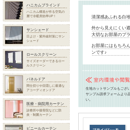
ハニカムブラインド
ハニカム構造が作る空気の
層で冷暖房効率UP！
清潔感あふれる白
外から見えにくい
サンシェード
大切なお部屋のプ
日よけ・紫外線対策にサン
シェード
お部屋にはもちろ
ンです♪
ロールスクリーン
サイズオーダーできるロー
ルスクリーン
パネルドア
間仕切りや目隠しに最適な
生地カットサンプルもござ
アコーディオンドア
サンプル請求フォームより品
い。
医療・病院用カーテン
診療所や接骨院などに防
炎・制菌カーテン
ビニールカーテン