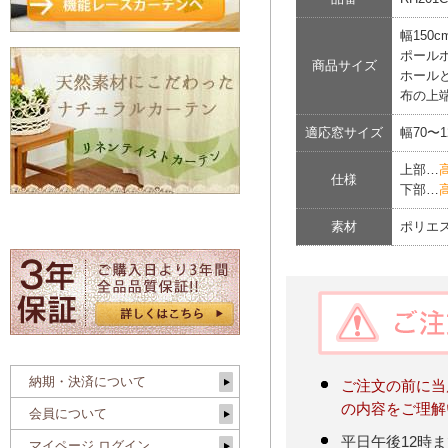
幅150c
ポールホ
商品サイズ
ホールと
布の上
適応窓サイズ
幅70〜
上部…
仕様
下部…
素材
ポリエ
納期・決済について
ご注文の前に当
の内容をご理解
会員について
平日午後12時
マイページ ログイン