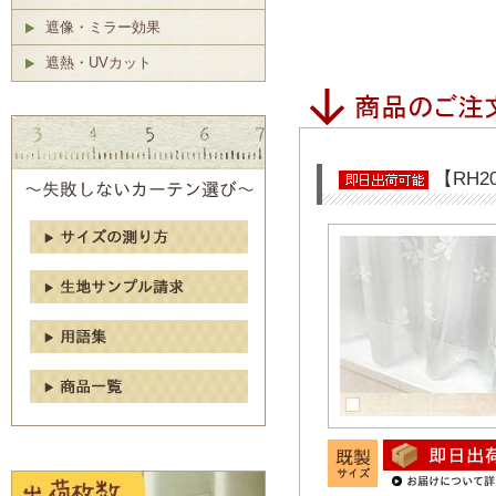
遮像・ミラー効果
遮熱・UVカット
【RH