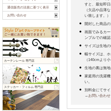
すと、最短即日
通信販売の法規に基づく表示
（欠品や品薄な
お問い合わせ
い致します。）
開封した商品の
画面でみるカー
ンプルでの確認
サイズは生地の
幅サイズは、ホ
（140cmより
カーテンレール 専門店
生地の裏は無地
家庭用の洗濯機
い。
ステッカー・フィルム 専門店
別料金にてサイ
→
お問い合わせ