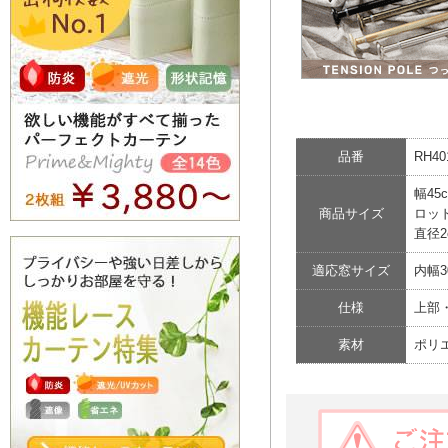
品番
RH40
幅45
商品サイズ
ロッ
直径
適応窓サイズ
内幅
仕様
上部
素材
ポリ