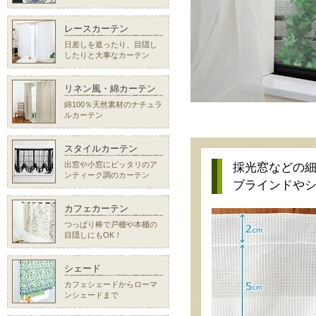
レースカーテン
日差しを遮ったり、目隠し
したりと大事なカーテン
リネン風・綿カーテン
綿100％天然素材のナチュラ
ルカーテン
スタイルカーテン
出窓や小窓にピッタリのア
採光窓などの
ンティーク調のカーテン
ブラインドや
カフェカーテン
つっぱり棒で戸棚や本棚の
目隠しにもOK！
シェード
カフェシェードからローマ
ンシェードまで