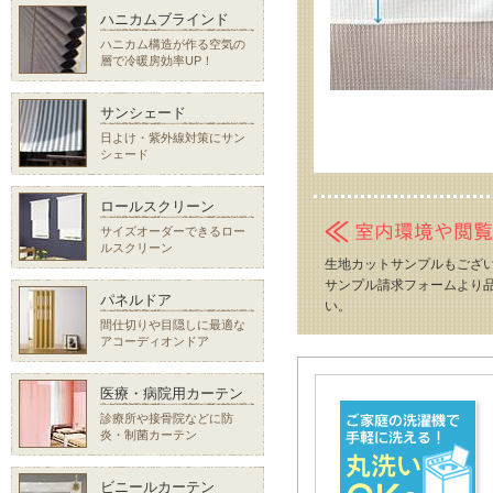
ハニカムブラインド
ハニカム構造が作る空気の
層で冷暖房効率UP！
サンシェード
日よけ・紫外線対策にサン
シェード
ロールスクリーン
サイズオーダーできるロー
ルスクリーン
生地カットサンプルもござ
サンプル請求フォームより品
パネルドア
い。
間仕切りや目隠しに最適な
アコーディオンドア
医療・病院用カーテン
診療所や接骨院などに防
炎・制菌カーテン
ビニールカーテン