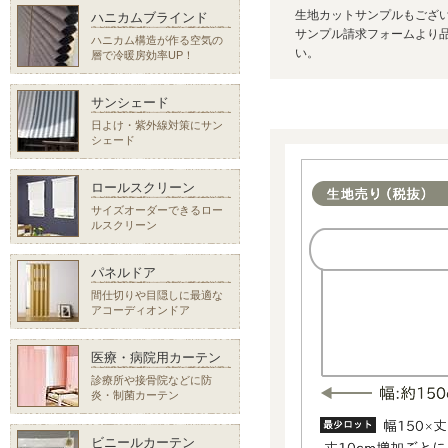
生地カットサンプルもござ
ハニカムブラインド
サンプル請求フォームより品
ハニカム構造が作る空気の
い。
層で冷暖房効率UP！
サンシェード
日よけ・紫外線対策にサン
シェード
ロールスクリーン
サイズオーダーできるロー
ルスクリーン
パネルドア
間仕切りや目隠しに最適な
アコーディオンドア
医療・病院用カーテン
診療所や接骨院などに防
炎・制菌カーテン
ビニールカーテン