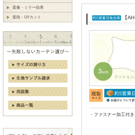
遮像・ミラー効果
【A
遮熱・UVカット
・ファスナー加工付き