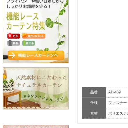
品番
AH-469
仕様
ファスナー
素材
ポリエステ