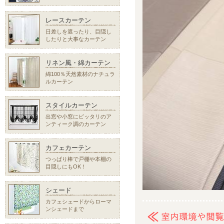
レースカーテン
日差しを遮ったり、目隠し
したりと大事なカーテン
リネン風・綿カーテン
綿100％天然素材のナチュラ
ルカーテン
スタイルカーテン
出窓や小窓にピッタリのア
ンティーク調のカーテン
カフェカーテン
つっぱり棒で戸棚や本棚の
目隠しにもOK！
シェード
カフェシェードからローマ
ンシェードまで