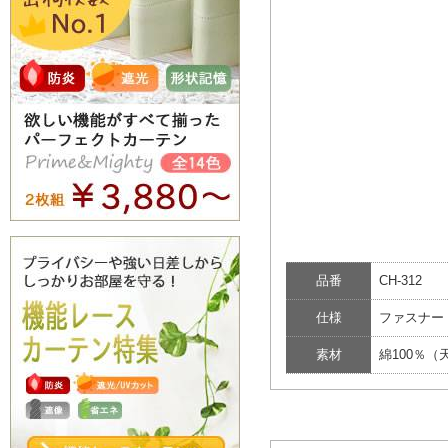
品番
CH-312
仕様
ファスナー
素材
綿100％（