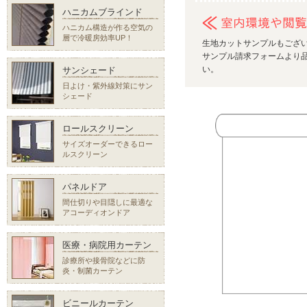
ハニカムブラインド
ハニカム構造が作る空気の
層で冷暖房効率UP！
生地カットサンプルもござ
サンプル請求フォームより品
い。
サンシェード
日よけ・紫外線対策にサン
シェード
ロールスクリーン
サイズオーダーできるロー
ルスクリーン
パネルドア
間仕切りや目隠しに最適な
アコーディオンドア
医療・病院用カーテン
診療所や接骨院などに防
炎・制菌カーテン
ビニールカーテン