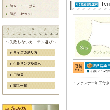
【C
遮像・ミラー効果
遮熱・UVカット
・ファスナー加工付き