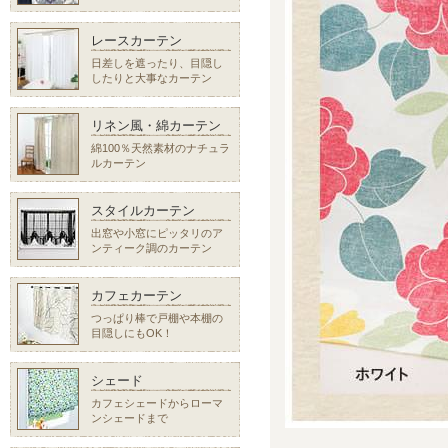
レースカーテン
日差しを遮ったり、目隠し
したりと大事なカーテン
リネン風・綿カーテン
綿100％天然素材のナチュラ
ルカーテン
スタイルカーテン
出窓や小窓にピッタリのア
ンティーク調のカーテン
カフェカーテン
つっぱり棒で戸棚や本棚の
目隠しにもOK！
シェード
カフェシェードからローマ
ンシェードまで