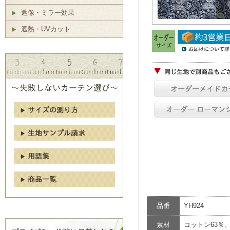
遮像・ミラー効果
遮熱・UVカット
品番
YH924
素材
コットン63％