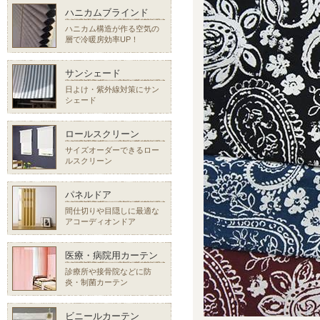
ハニカムブラインド
ハニカム構造が作る空気の
層で冷暖房効率UP！
サンシェード
日よけ・紫外線対策にサン
シェード
ロールスクリーン
サイズオーダーできるロー
ルスクリーン
パネルドア
間仕切りや目隠しに最適な
アコーディオンドア
医療・病院用カーテン
診療所や接骨院などに防
炎・制菌カーテン
ビニールカーテン