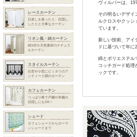
ヴィルバーは、19
レースカーテン
その明るいデザイ
日差しを遮ったり、目隠し
ルクロスやクッシ
したりと大事なカーテン
ています。
リネン風・綿カーテン
新しい技術、アイ
綿100％天然素材のナチュラ
ドに基づいて年に
ルカーテン
綿とポリエステル
スタイルカーテン
コッチガード処理
出窓や小窓にピッタリのア
ックです。
ンティーク調のカーテン
カフェカーテン
つっぱり棒で戸棚や本棚の
目隠しにもOK！
シェード
カフェシェードからローマ
ンシェードまで