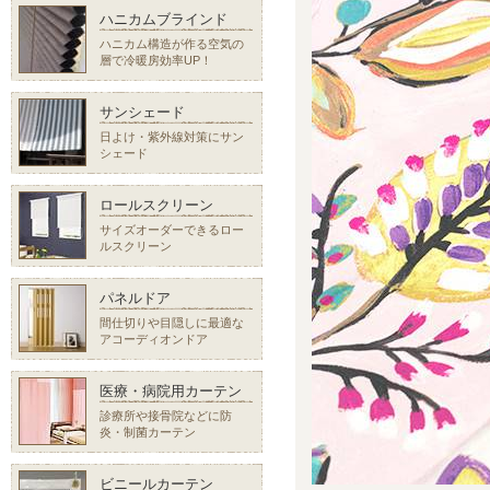
ハニカムブラインド
ハニカム構造が作る空気の
層で冷暖房効率UP！
サンシェード
日よけ・紫外線対策にサン
シェード
ロールスクリーン
サイズオーダーできるロー
ルスクリーン
パネルドア
間仕切りや目隠しに最適な
アコーディオンドア
医療・病院用カーテン
診療所や接骨院などに防
炎・制菌カーテン
ビニールカーテン