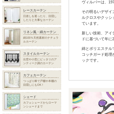
ヴィルバーは、19
レースカーテン
その明るいデザイ
日差しを遮ったり、目隠し
ルクロスやクッシ
したりと大事なカーテン
ています。
リネン風・綿カーテン
新しい技術、アイ
綿100％天然素材のナチュラ
ドに基づいて年に
ルカーテン
綿とポリエステル
スタイルカーテン
コッチガード処理
出窓や小窓にピッタリのア
ックです。
ンティーク調のカーテン
カフェカーテン
つっぱり棒で戸棚や本棚の
目隠しにもOK！
シェード
カフェシェードからローマ
ンシェードまで