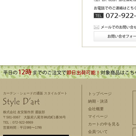
カーテン・シェードの通販 スタイルダート
トップページ
納期・決済
会社概要
株式会社 友安製作所 通販部
マイページ
〒581-0067 大阪府八尾市神武町1番36号
TEL：072-922-8869
カートの中を見る
営業時間：平日9時〜17時
会員ついて