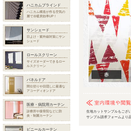
ハニカムブラインド
ハニカム構造が作る空気の
層で冷暖房効率UP！
サンシェード
日よけ・紫外線対策にサン
シェード
ロールスクリーン
サイズオーダーできるロー
ルスクリーン
パネルドア
間仕切りや目隠しに最適な
アコーディオンドア
医療・病院用カーテン
診療所や接骨院などに防
生地カットサンプルもござ
炎・制菌カーテン
サンプル請求フォームより品
ビニールカーテン