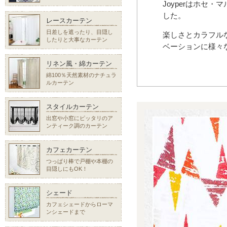
Joyperはホセ・
した。
レースカーテン
日差しを遮ったり、目隠し
楽しさとカラフル
したりと大事なカーテン
ベーションに様々
リネン風・綿カーテン
綿100％天然素材のナチュラ
ルカーテン
スタイルカーテン
出窓や小窓にピッタリのア
ンティーク調のカーテン
カフェカーテン
つっぱり棒で戸棚や本棚の
目隠しにもOK！
シェード
カフェシェードからローマ
ンシェードまで