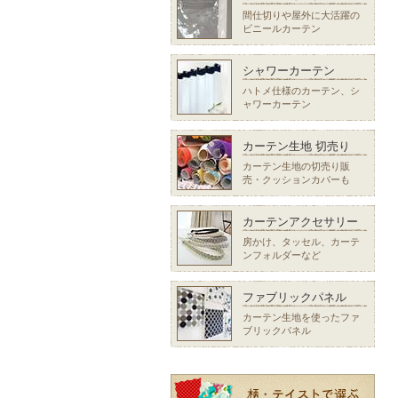
間仕切りや屋外に大活躍の
ビニールカーテン
シャワーカーテン
ハトメ仕様のカーテン、シ
ャワーカーテン
カーテン生地 切売り
カーテン生地の切売り販
売・クッションカバーも
カーテンアクセサリー
房かけ、タッセル、カーテ
ンフォルダーなど
ファブリックパネル
カーテン生地を使ったファ
ブリックパネル