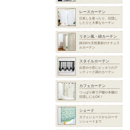
レースカーテン
日差しを遮ったり、目隠し
したりと大事なカーテン
リネン風・綿カーテン
綿100％天然素材のナチュラ
ルカーテン
スタイルカーテン
出窓や小窓にピッタリのア
ンティーク調のカーテン
カフェカーテン
つっぱり棒で戸棚や本棚の
目隠しにもOK！
シェード
カフェシェードからローマ
ンシェードまで