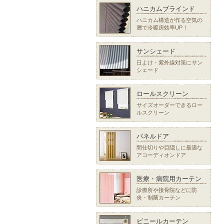
ハニカムブラインド
ハニカム構造が作る空気の
層で冷暖房効率UP！
サンシェード
日よけ・紫外線対策にサン
シェード
ロールスクリーン
サイズオーダーできるロー
ルスクリーン
パネルドア
間仕切りや目隠しに最適な
アコーディオンドア
医療・病院用カーテン
診療所や接骨院などに防
炎・制菌カーテン
ビニールカーテン