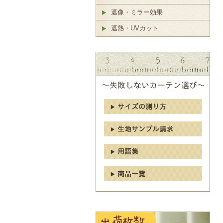
遮像・ミラー効果
遮熱・UVカット