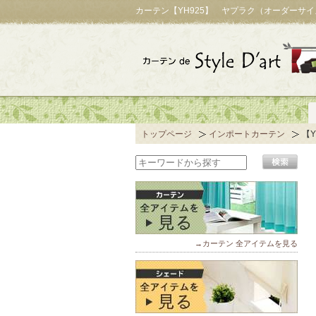
カーテン【YH925】 ヤプラク（オーダーサ
トップページ
インポートカーテン
【
→カーテン 全アイテムを見る