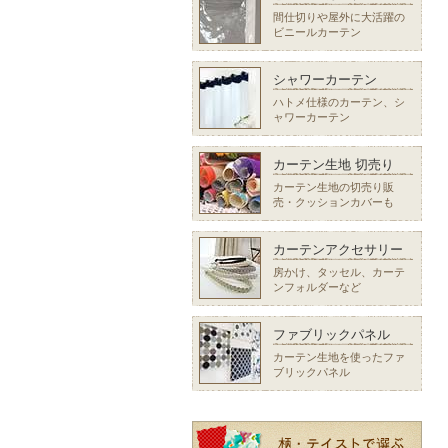
間仕切りや屋外に大活躍の
ビニールカーテン
シャワーカーテン
ハトメ仕様のカーテン、シ
ャワーカーテン
カーテン生地 切売り
カーテン生地の切売り販
売・クッションカバーも
カーテンアクセサリー
房かけ、タッセル、カーテ
ンフォルダーなど
ファブリックパネル
カーテン生地を使ったファ
ブリックパネル