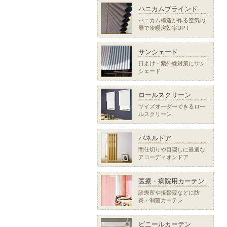
ハニカムブラインド
ハニカム構造が作る空気の
層で冷暖房効率UP！
サンシェード
日よけ・紫外線対策にサン
シェード
ロールスクリーン
サイズオーダーできるロー
ルスクリーン
パネルドア
間仕切りや目隠しに最適な
アコーディオンドア
医療・病院用カーテン
診療所や接骨院などに防
炎・制菌カーテン
ビニールカーテン