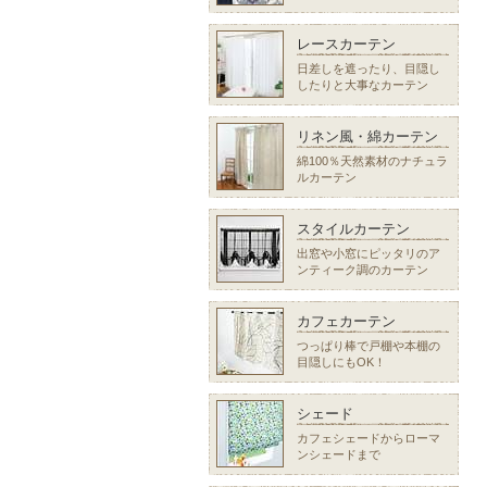
レースカーテン
日差しを遮ったり、目隠し
したりと大事なカーテン
リネン風・綿カーテン
綿100％天然素材のナチュラ
ルカーテン
スタイルカーテン
出窓や小窓にピッタリのア
ンティーク調のカーテン
カフェカーテン
つっぱり棒で戸棚や本棚の
目隠しにもOK！
シェード
カフェシェードからローマ
ンシェードまで