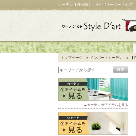
カーテン【YH935】 ルピ（オーダーサイズ
トップページ
インポートカーテン
【
→カーテン 全アイテムを見る