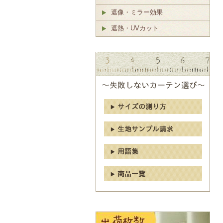
遮像・ミラー効果
遮熱・UVカット