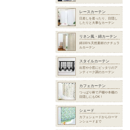
レースカーテン
日差しを遮ったり、目隠し
したりと大事なカーテン
リネン風・綿カーテン
綿100％天然素材のナチュラ
ルカーテン
スタイルカーテン
出窓や小窓にピッタリのア
ンティーク調のカーテン
カフェカーテン
つっぱり棒で戸棚や本棚の
目隠しにもOK！
シェード
カフェシェードからローマ
ンシェードまで