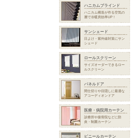
ハニカムブラインド
ハニカム構造が作る空気の
層で冷暖房効率UP！
サンシェード
日よけ・紫外線対策にサン
シェード
ロールスクリーン
サイズオーダーできるロー
ルスクリーン
パネルドア
間仕切りや目隠しに最適な
アコーディオンドア
医療・病院用カーテン
診療所や接骨院などに防
炎・制菌カーテン
ビニールカーテン