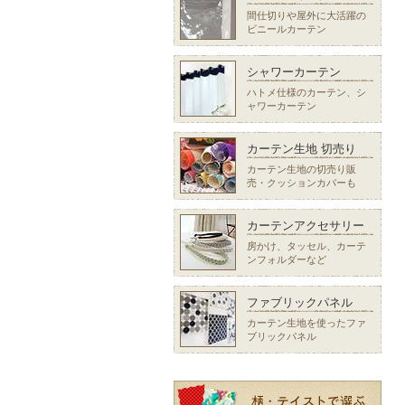
間仕切りや屋外に大活躍の
ビニールカーテン
シャワーカーテン
ハトメ仕様のカーテン、シ
ャワーカーテン
カーテン生地 切売り
カーテン生地の切売り販
売・クッションカバーも
カーテンアクセサリー
房かけ、タッセル、カーテ
ンフォルダーなど
ファブリックパネル
カーテン生地を使ったファ
ブリックパネル