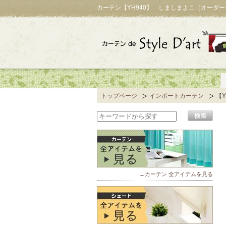
カーテン【YH940】 しましまよこ（オーダ
トップページ
インポートカーテン
【
→カーテン 全アイテムを見る