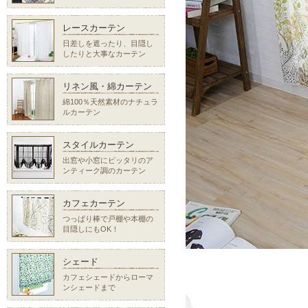
レースカーテン
日差しを遮ったり、目隠し
したりと大事なカーテン
リネン風・綿カーテン
綿100％天然素材のナチュラ
ルカーテン
スタイルカーテン
出窓や小窓にピッタリのア
ンティーク調のカーテン
カフェカーテン
つっぱり棒で戸棚や本棚の
目隠しにもOK！
シェード
カフェシェードからローマ
ンシェードまで