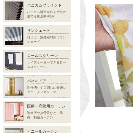
ハニカムブラインド
ハニカム構造が作る空気の
層で冷暖房効率UP！
サンシェード
日よけ・紫外線対策にサン
シェード
ロールスクリーン
サイズオーダーできるロー
ルスクリーン
パネルドア
間仕切りや目隠しに最適な
アコーディオンドア
医療・病院用カーテン
診療所や接骨院などに防
炎・制菌カーテン
ビニールカーテン