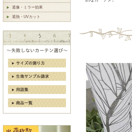
遮像・ミラー効果
遮熱・UVカット