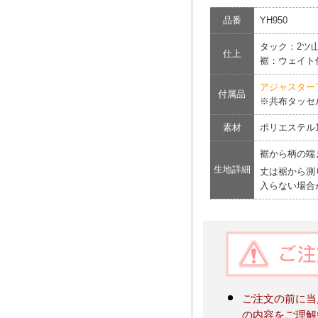
品番
YH950
タック：2ツ山
仕上
裾：ウェイト
アジャスター
付属品
※共布タッセ
素材
ポリエステル1
裾から柄の端ま
生地詳細
丈は裾から測
入らない場合
ご注文の前に当
の内容をご理解