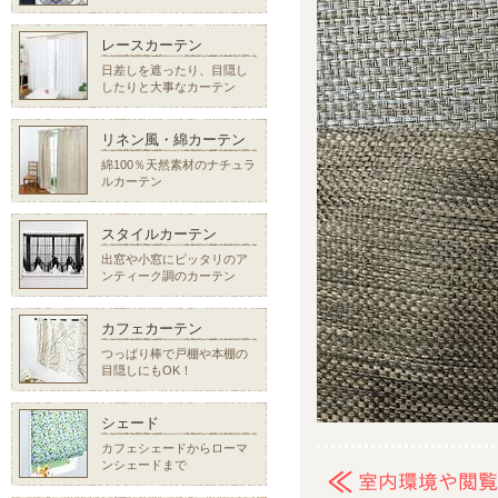
レースカーテン
日差しを遮ったり、目隠し
したりと大事なカーテン
リネン風・綿カーテン
綿100％天然素材のナチュラ
ルカーテン
スタイルカーテン
出窓や小窓にピッタリのア
ンティーク調のカーテン
カフェカーテン
つっぱり棒で戸棚や本棚の
目隠しにもOK！
シェード
カフェシェードからローマ
ンシェードまで