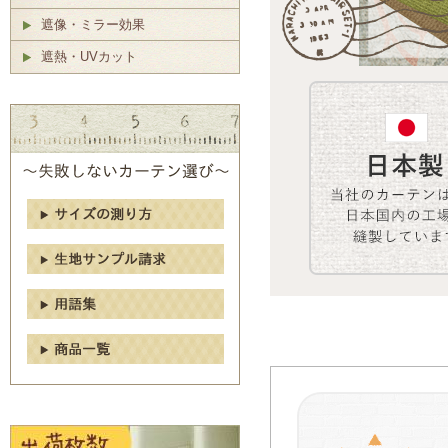
遮像・ミラー効果
遮熱・UVカット