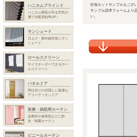
生地カットサンプルもござ
ハニカムブラインド
サンプル請求フォームより品
ハニカム構造が作る空気の
い。
層で冷暖房効率UP！
サンシェード
日よけ・紫外線対策にサン
シェード
ロールスクリーン
サイズオーダーできるロー
ルスクリーン
パネルドア
間仕切りや目隠しに最適な
アコーディオンドア
医療・病院用カーテン
診療所や接骨院などに防
炎・制菌カーテン
ビニールカーテン