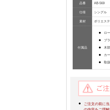
品番
AB-569
仕様
シングル 
素材
ポリエステル
ロ
ブ
付属品
木
カ
取
ご注文の前に当
の内容をご理解