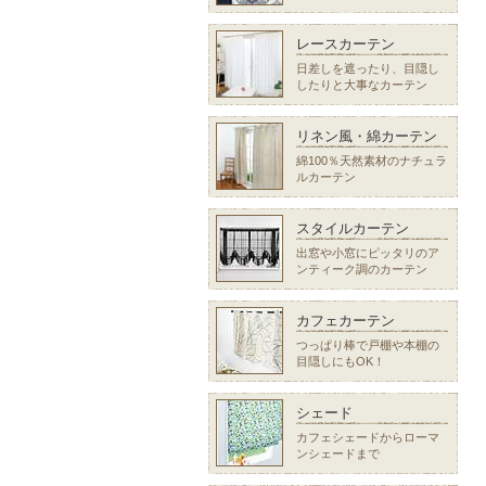
レースカーテン
日差しを遮ったり、目隠し
したりと大事なカーテン
リネン風・綿カーテン
綿100％天然素材のナチュラ
ルカーテン
スタイルカーテン
出窓や小窓にピッタリのア
ンティーク調のカーテン
カフェカーテン
つっぱり棒で戸棚や本棚の
目隠しにもOK！
シェード
カフェシェードからローマ
ンシェードまで