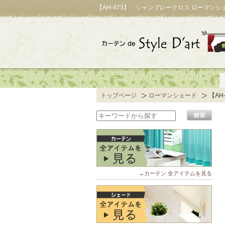
【AH-473】 シャンブレークロス ローマン
トップページ
ローマンシェード
【AH
→カーテン 全アイテムを見る