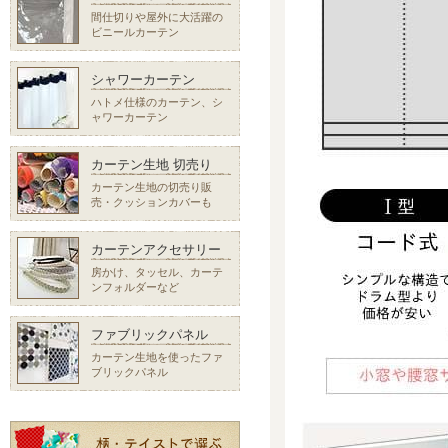
間仕切りや屋外に大活躍の
ビニールカーテン
シャワーカーテン
ハトメ仕様のカーテン、シ
ャワーカーテン
カーテン生地 切売り
カーテン生地の切売り販
売・クッションカバーも
カーテンアクセサリー
房かけ、タッセル、カーテ
ンフォルダーなど
ファブリックパネル
カーテン生地を使ったファ
ブリックパネル