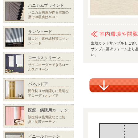
ハニカムブラインド
ハニカム構造が作る空気の
層で冷暖房効率UP！
サンシェード
日よけ・紫外線対策にサン
生地カットサンプルもござ
シェード
サンプル請求フォームより品
い。
ロールスクリーン
サイズオーダーできるロー
ルスクリーン
パネルドア
間仕切りや目隠しに最適な
アコーディオンドア
医療・病院用カーテン
診療所や接骨院などに防
炎・制菌カーテン
ビニールカーテン