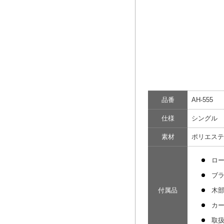
品番
AH-555
仕様
シングル 
素材
ポリエステル
ロ
ブ
付属品
木
カ
取