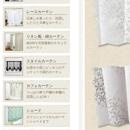
レースカーテン
日差しを遮ったり、目隠し
したりと大事なカーテン
リネン風・綿カーテン
綿100％天然素材のナチュラ
ルカーテン
スタイルカーテン
出窓や小窓にピッタリのア
ンティーク調のカーテン
カフェカーテン
つっぱり棒で戸棚や本棚の
目隠しにもOK！
シェード
カフェシェードからローマ
ンシェードまで