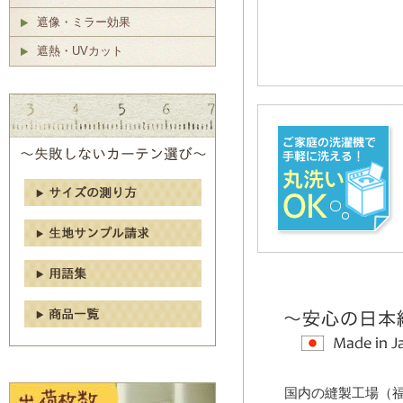
遮像・ミラー効果
遮熱・UVカット
国内の縫製工場（