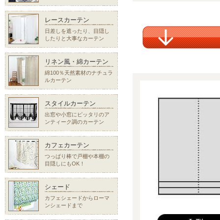
レースカーテン
日差しを遮ったり、目隠し
したりと大事なカーテン
リネン風・綿カーテン
綿100％天然素材のナチュラ
ルカーテン
スタイルカーテン
出窓や小窓にピッタリのア
ンティーク調のカーテン
カフェカーテン
つっぱり棒で戸棚や本棚の
目隠しにもOK！
シェード
カフェシェードからローマ
ンシェードまで