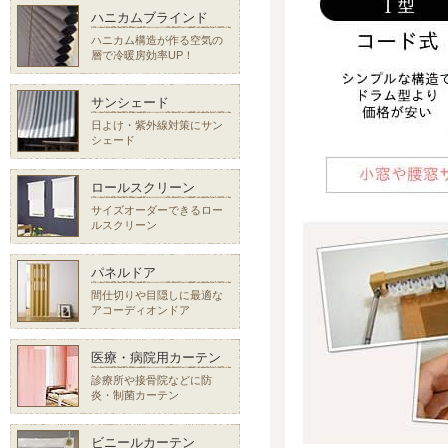
ハニカムブラインド
ハニカム構造が作る空気の
層で冷暖房効率UP！
サンシェード
日よけ・紫外線対策にサン
シェード
ロールスクリーン
サイズオーダーできるロー
ルスクリーン
パネルドア
間仕切りや目隠しに最適な
アコーディオンドア
医療・病院用カーテン
診療所や接骨院などに防
炎・制菌カーテン
ビニールカーテン