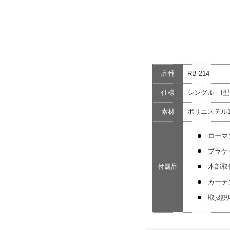
品番
RB-214
仕様
シングル I型
素材
ポリエステル1
ローマ
ブラケ
付属品
木部取
カーテ
取扱説