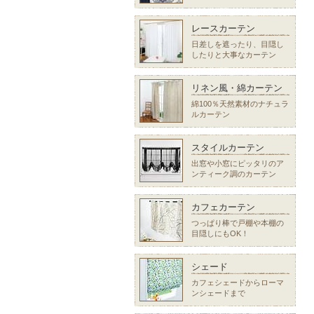
レースカーテン
日差しを遮ったり、目隠し
したりと大事なカーテン
リネン風・綿カーテン
綿100％天然素材のナチュラ
ルカーテン
スタイルカーテン
出窓や小窓にピッタリのア
ンティーク調のカーテン
カフェカーテン
つっぱり棒で戸棚や本棚の
目隠しにもOK！
シェード
カフェシェードからローマ
ンシェードまで