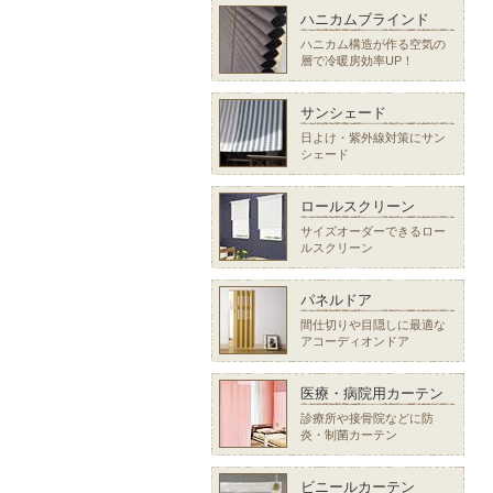
ハニカムブラインド
ハニカム構造が作る空気の
層で冷暖房効率UP！
サンシェード
日よけ・紫外線対策にサン
シェード
ロールスクリーン
サイズオーダーできるロー
ルスクリーン
パネルドア
間仕切りや目隠しに最適な
アコーディオンドア
医療・病院用カーテン
診療所や接骨院などに防
炎・制菌カーテン
ビニールカーテン