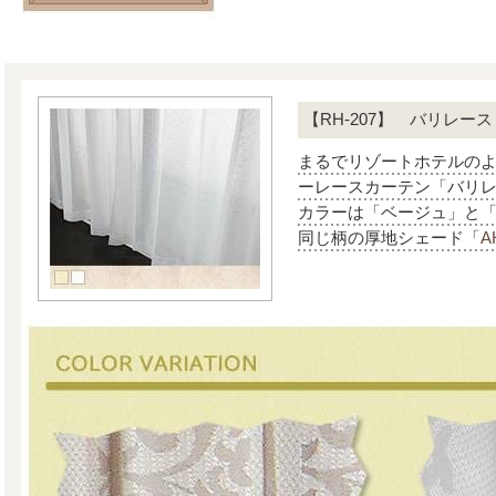
【RH-207】 バリレース
まるでリゾートホテルの
ーレースカーテン「バリ
カラーは「ベージュ」と「
同じ柄の厚地シェード「
A