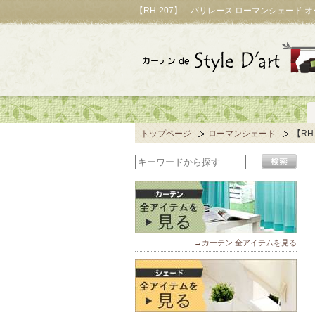
【RH-207】 バリレース ローマンシェード
トップページ
ローマンシェード
【RH
→カーテン 全アイテムを見る