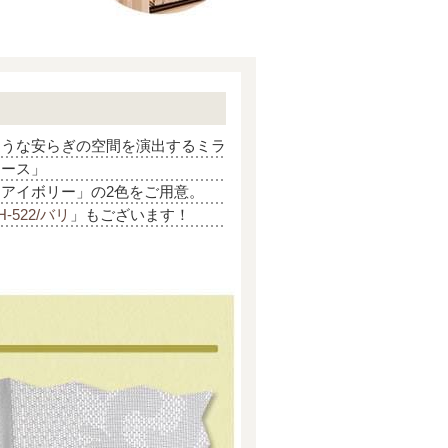
ような安らぎの空間を演出するミラ
レース」
アイボリー」の2色をご用意。
H-522/バリ
」もございます！