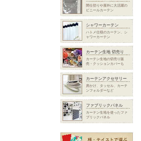
間仕切りや屋外に大活躍の
ビニールカーテン
シャワーカーテン
ハトメ仕様のカーテン、シ
ャワーカーテン
カーテン生地 切売り
カーテン生地の切売り販
売・クッションカバーも
カーテンアクセサリー
房かけ、タッセル、カーテ
ンフォルダーなど
ファブリックパネル
カーテン生地を使ったファ
ブリックパネル