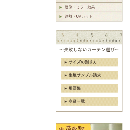
遮像・ミラー効果
遮熱・UVカット