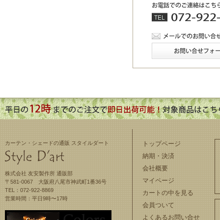
カーテン・シェードの通販 スタイルダート
トップページ
納期・決済
会社概要
株式会社 友安製作所 通販部
マイページ
〒581-0067 大阪府八尾市神武町1番36号
TEL：072-922-8869
カートの中を見る
営業時間：平日9時〜17時
会員ついて
よくあるお問い合せ