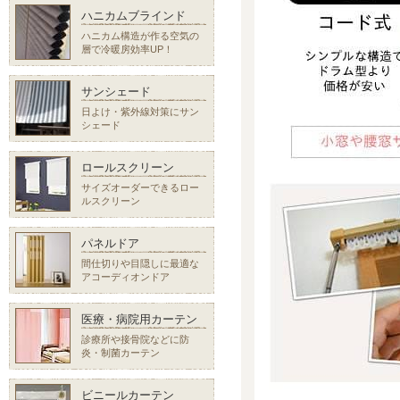
ハニカムブラインド
ハニカム構造が作る空気の
層で冷暖房効率UP！
サンシェード
日よけ・紫外線対策にサン
シェード
ロールスクリーン
サイズオーダーできるロー
ルスクリーン
パネルドア
間仕切りや目隠しに最適な
アコーディオンドア
医療・病院用カーテン
診療所や接骨院などに防
炎・制菌カーテン
ビニールカーテン