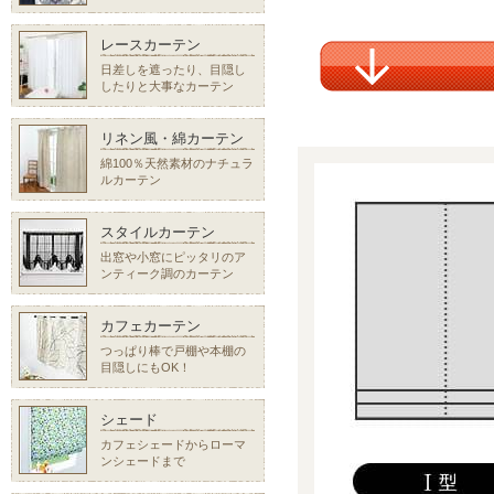
レースカーテン
日差しを遮ったり、目隠し
したりと大事なカーテン
リネン風・綿カーテン
綿100％天然素材のナチュラ
ルカーテン
スタイルカーテン
出窓や小窓にピッタリのア
ンティーク調のカーテン
カフェカーテン
つっぱり棒で戸棚や本棚の
目隠しにもOK！
シェード
カフェシェードからローマ
ンシェードまで