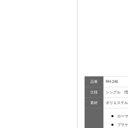
品番
RH-246
仕様
シングル I
素材
ポリエステル
ロー
ブラ