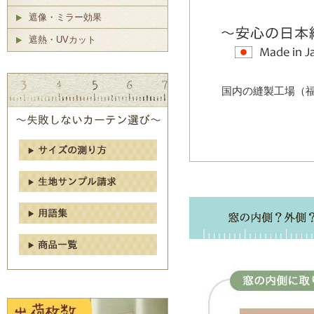
遮像・ミラー効果
遮熱・UVカット
国内の縫製工場（