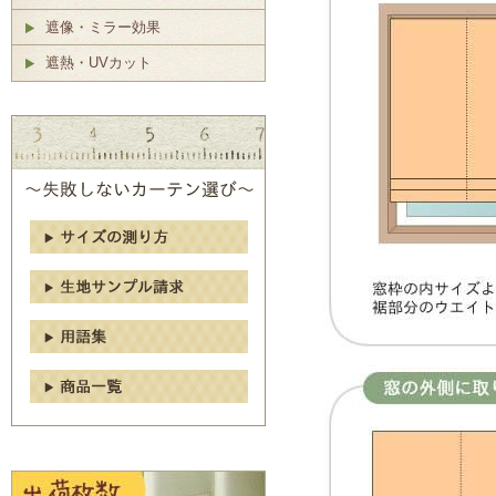
遮像・ミラー効果
遮熱・UVカット