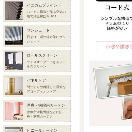
ハニカムブラインド
ハニカム構造が作る空気の
層で冷暖房効率UP！
サンシェード
日よけ・紫外線対策にサン
シェード
ロールスクリーン
サイズオーダーできるロー
ルスクリーン
パネルドア
間仕切りや目隠しに最適な
アコーディオンドア
医療・病院用カーテン
診療所や接骨院などに防
炎・制菌カーテン
ビニールカーテン