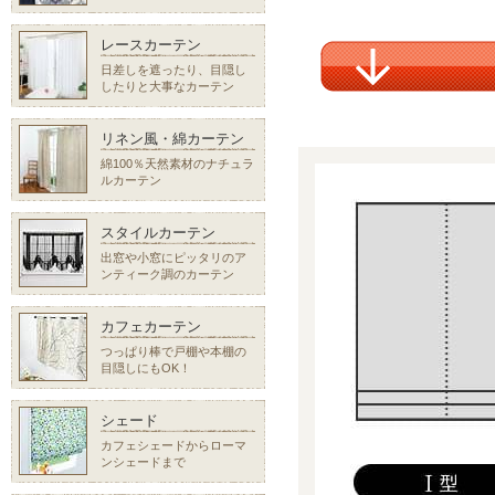
レースカーテン
日差しを遮ったり、目隠し
したりと大事なカーテン
リネン風・綿カーテン
綿100％天然素材のナチュラ
ルカーテン
スタイルカーテン
出窓や小窓にピッタリのア
ンティーク調のカーテン
カフェカーテン
つっぱり棒で戸棚や本棚の
目隠しにもOK！
シェード
カフェシェードからローマ
ンシェードまで