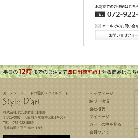
カーテン・シェードの通販 スタイルダート
トップページ
納期・決済
会社概要
株式会社 友安製作所 通販部
マイページ
〒581-0067 大阪府八尾市神武町1番36号
TEL：072-922-8869
カートの中を見る
営業時間：平日9時〜17時
会員ついて