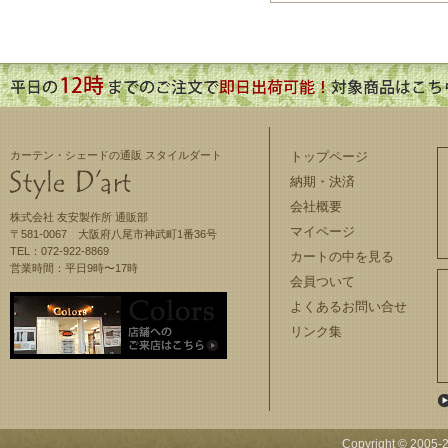
カーテン・シェードの通販 スタイルダート
トップページ
納期・決済
会社概要
株式会社 友安製作所 通販部
マイページ
〒581-0067 大阪府八尾市神武町1番36号
TEL：072-922-8869
カートの中を見る
営業時間：平日9時〜17時
会員ついて
よくあるお問い合せ
リンク集
Copyright © 2005-
2