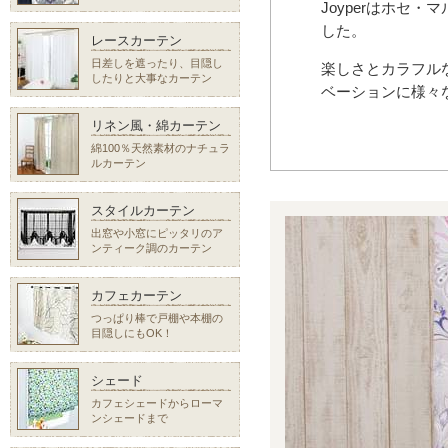
Joyperはホセ・
した。
レースカーテン
日差しを遮ったり、目隠し
楽しさとカラフル
したりと大事なカーテン
ベーションに様々
リネン風・綿カーテン
綿100％天然素材のナチュラ
ルカーテン
スタイルカーテン
出窓や小窓にピッタリのア
ンティーク調のカーテン
カフェカーテン
つっぱり棒で戸棚や本棚の
目隠しにもOK！
シェード
カフェシェードからローマ
ンシェードまで