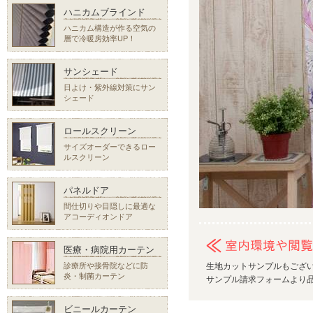
ハニカムブラインド
ハニカム構造が作る空気の
層で冷暖房効率UP！
サンシェード
日よけ・紫外線対策にサン
シェード
ロールスクリーン
サイズオーダーできるロー
ルスクリーン
パネルドア
間仕切りや目隠しに最適な
アコーディオンドア
医療・病院用カーテン
診療所や接骨院などに防
生地カットサンプルもござ
炎・制菌カーテン
サンプル請求フォームより品
ビニールカーテン