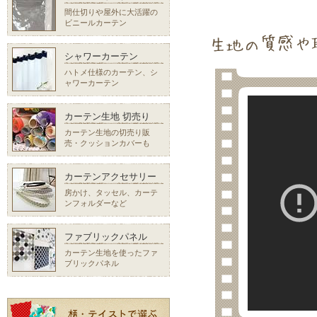
間仕切りや屋外に大活躍の
ビニールカーテン
シャワーカーテン
ハトメ仕様のカーテン、シ
ャワーカーテン
カーテン生地 切売り
カーテン生地の切売り販
売・クッションカバーも
カーテンアクセサリー
房かけ、タッセル、カーテ
ンフォルダーなど
ファブリックパネル
カーテン生地を使ったファ
ブリックパネル