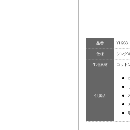
品番
YH933
仕様
シングル
生地素材
コット
付属品