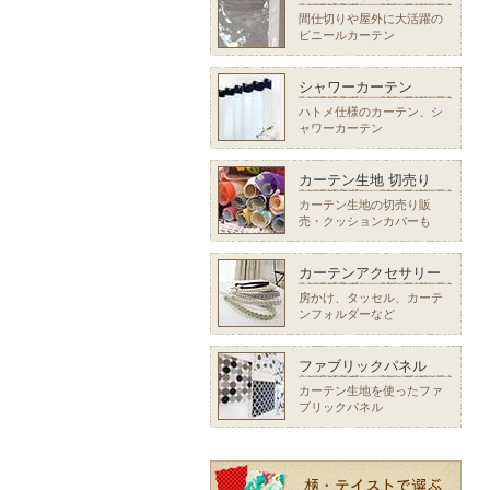
間仕切りや屋外に大活躍の
ビニールカーテン
シャワーカーテン
ハトメ仕様のカーテン、シ
ャワーカーテン
カーテン生地 切売り
カーテン生地の切売り販
売・クッションカバーも
カーテンアクセサリー
房かけ、タッセル、カーテ
ンフォルダーなど
ファブリックパネル
カーテン生地を使ったファ
ブリックパネル