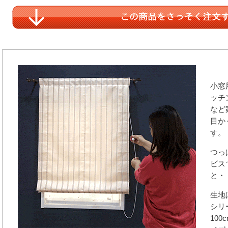
小窓
ッチ
など
目か
す。
つっ
ビス
と・
生地
シリ
100