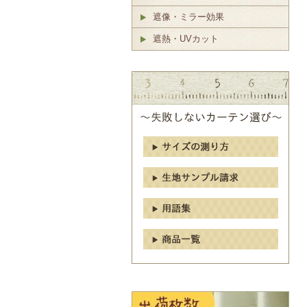
遮像・ミラー効果
遮熱・UVカット