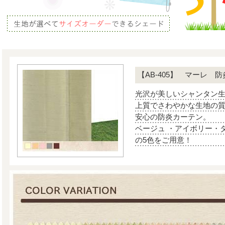
【AB-405】 マーレ 防炎
光沢が美しいシャンタン
上質でさわやかな生地の
安心の防炎カーテン。
ベージュ ・アイボリー・
の5色をご用意！