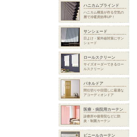
ハニカムブラインド
ハニカム構造が作る空気の
層で冷暖房効率UP！
サンシェード
日よけ・紫外線対策にサン
シェード
ロールスクリーン
サイズオーダーできるロー
ルスクリーン
パネルドア
間仕切りや目隠しに最適な
アコーディオンドア
医療・病院用カーテン
診療所や接骨院などに防
炎・制菌カーテン
ビニールカーテン