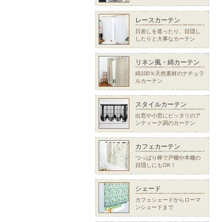
レースカーテン
日差しを遮ったり、目隠し
したりと大事なカーテン
リネン風・綿カーテン
綿100％天然素材のナチュラ
ルカーテン
スタイルカーテン
出窓や小窓にピッタリのア
ンティーク調のカーテン
カフェカーテン
つっぱり棒で戸棚や本棚の
目隠しにもOK！
シェード
カフェシェードからローマ
ンシェードまで