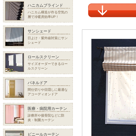
ハニカムブラインド
ハニカム構造が作る空気の
層で冷暖房効率UP！
サンシェード
日よけ・紫外線対策にサン
シェード
ロールスクリーン
サイズオーダーできるロー
ルスクリーン
パネルドア
間仕切りや目隠しに最適な
アコーディオンドア
医療・病院用カーテン
診療所や接骨院などに防
炎・制菌カーテン
ビニールカーテン