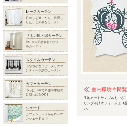
レースカーテン
日差しを遮ったり、目隠し
したりと大事なカーテン
リネン風・綿カーテン
綿100％天然素材のナチュラ
ルカーテン
スタイルカーテン
出窓や小窓にピッタリのア
ンティーク調のカーテン
カフェカーテン
つっぱり棒で戸棚や本棚の
目隠しにもOK！
生地カットサンプルもござ
サンプル請求フォームより品
シェード
い。
カフェシェードからローマ
ンシェードまで