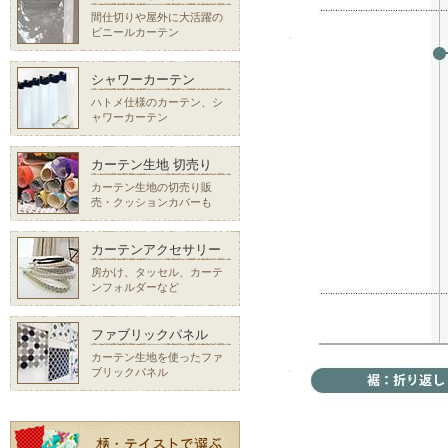
間仕切りや屋外に大活躍の
ビニールカーテン
シャワーカーテン
ハトメ仕様のカーテン、シ
ャワーカーテン
カーテン生地 切売り
カーテン生地の切売り販
売・クッションカバーも
カーテンアクセサリー
房かけ、タッセル、カーテ
ンフォルダーなど
ファブリックパネル
カーテン生地を使ったファ
ブリックパネル