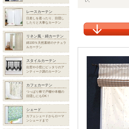
い。
レースカーテン
日差しを遮ったり、目隠し
したりと大事なカーテン
リネン風・綿カーテン
綿100％天然素材のナチュラ
ルカーテン
スタイルカーテン
出窓や小窓にピッタリのア
ンティーク調のカーテン
カフェカーテン
つっぱり棒で戸棚や本棚の
目隠しにもOK！
シェード
カフェシェードからローマ
ンシェードまで