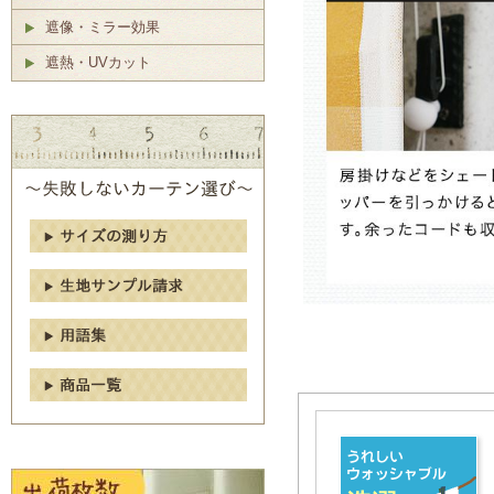
遮像・ミラー効果
遮熱・UVカット