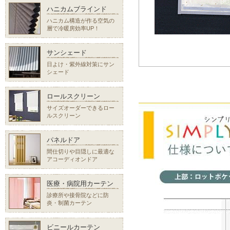
ハニカムブラインド
ハニカム構造が作る空気の
層で冷暖房効率UP！
サンシェード
日よけ・紫外線対策にサン
シェード
ロールスクリーン
サイズオーダーできるロー
ルスクリーン
パネルドア
間仕切りや目隠しに最適な
アコーディオンドア
医療・病院用カーテン
診療所や接骨院などに防
炎・制菌カーテン
ビニールカーテン