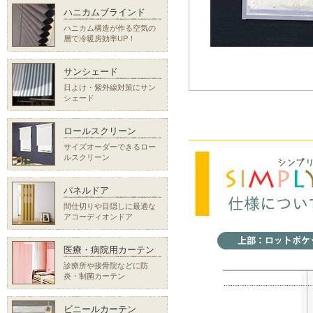
ハニカムブラインド
ハニカム構造が作る空気の
層で冷暖房効率UP！
サンシェード
日よけ・紫外線対策にサン
シェード
ロールスクリーン
サイズオーダーできるロー
ルスクリーン
パネルドア
間仕切りや目隠しに最適な
アコーディオンドア
医療・病院用カーテン
診療所や接骨院などに防
炎・制菌カーテン
ビニールカーテン