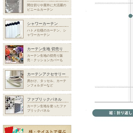
間仕切りや屋外に大活躍の
ビニールカーテン
シャワーカーテン
ハトメ仕様のカーテン、シ
ャワーカーテン
カーテン生地 切売り
カーテン生地の切売り販
売・クッションカバーも
カーテンアクセサリー
房かけ、タッセル、カーテ
ンフォルダーなど
ファブリックパネル
カーテン生地を使ったファ
ブリックパネル