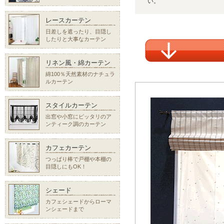
い。
レースカーテン
日差しを遮ったり、目隠し
したりと大事なカーテン
リネン風・綿カーテン
綿100％天然素材のナチュラ
ルカーテン
スタイルカーテン
出窓や小窓にピッタリのア
ンティーク調のカーテン
カフェカーテン
つっぱり棒で戸棚や本棚の
目隠しにもOK！
シェード
カフェシェードからローマ
ンシェードまで