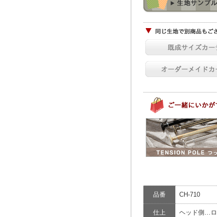
品番
CH-710
仕上
ヘッド側…ロ