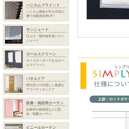
ハニカムブラインド
ハニカム構造が作る空気の
層で冷暖房効率UP！
サンシェード
日よけ・紫外線対策にサン
シェード
ロールスクリーン
サイズオーダーできるロー
ルスクリーン
パネルドア
間仕切りや目隠しに最適な
アコーディオンドア
医療・病院用カーテン
診療所や接骨院などに防
炎・制菌カーテン
ビニールカーテン