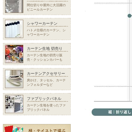
間仕切りや屋外に大活躍の
ビニールカーテン
シャワーカーテン
ハトメ仕様のカーテン、シ
ャワーカーテン
カーテン生地 切売り
カーテン生地の切売り販
売・クッションカバーも
カーテンアクセサリー
房かけ、タッセル、カーテ
ンフォルダーなど
ファブリックパネル
カーテン生地を使ったファ
ブリックパネル