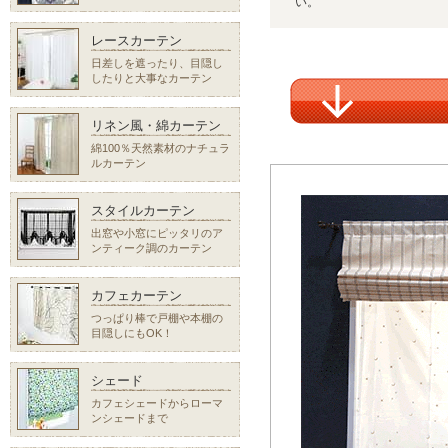
い。
レースカーテン
日差しを遮ったり、目隠し
したりと大事なカーテン
リネン風・綿カーテン
綿100％天然素材のナチュラ
ルカーテン
スタイルカーテン
出窓や小窓にピッタリのア
ンティーク調のカーテン
カフェカーテン
つっぱり棒で戸棚や本棚の
目隠しにもOK！
シェード
カフェシェードからローマ
ンシェードまで