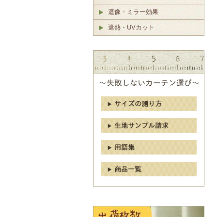
遮像・ミラー効果
遮熱・UVカット