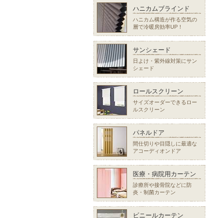
ハニカムブラインド
ハニカム構造が作る空気の
層で冷暖房効率UP！
サンシェード
日よけ・紫外線対策にサン
シェード
ロールスクリーン
サイズオーダーできるロー
ルスクリーン
パネルドア
間仕切りや目隠しに最適な
アコーディオンドア
医療・病院用カーテン
診療所や接骨院などに防
炎・制菌カーテン
ビニールカーテン