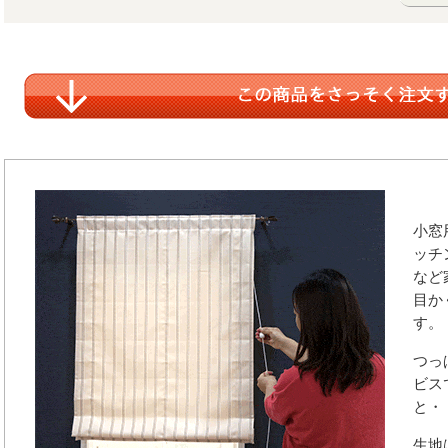
小窓
ッチ
など
目か
す。
つっ
ビス
と・
生地