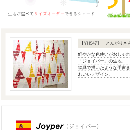
【YH947】 とんがりさ
鮮やかな色使いがおしゃ
「ジョイパー」の生地。
絵具で描いたような手書
わいいデザイン。