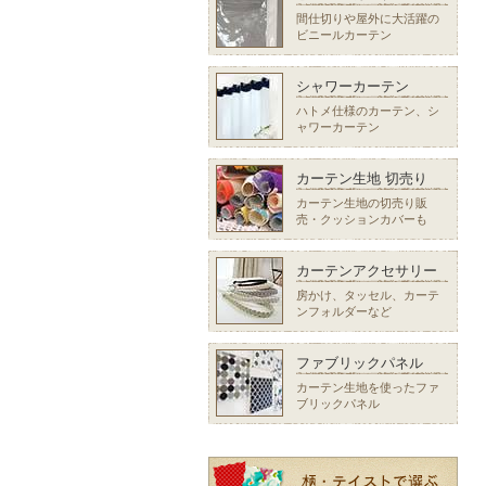
間仕切りや屋外に大活躍の
ビニールカーテン
シャワーカーテン
ハトメ仕様のカーテン、シ
ャワーカーテン
カーテン生地 切売り
カーテン生地の切売り販
売・クッションカバーも
カーテンアクセサリー
房かけ、タッセル、カーテ
ンフォルダーなど
ファブリックパネル
カーテン生地を使ったファ
ブリックパネル