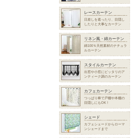
レースカーテン
日差しを遮ったり、目隠し
したりと大事なカーテン
リネン風・綿カーテン
綿100％天然素材のナチュラ
ルカーテン
スタイルカーテン
出窓や小窓にピッタリのア
ンティーク調のカーテン
カフェカーテン
つっぱり棒で戸棚や本棚の
目隠しにもOK！
シェード
カフェシェードからローマ
ンシェードまで