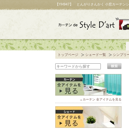
【YH947】 とんがりさんかく 小窓カーテ
トップページ
シェード一覧
シンプリ
→カーテン 全アイテムを見る